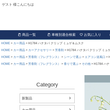
ゲスト 様こんにちは
商品一覧
車種別適合検索
お気に入り
HOME
カー用品
H1784 ハナタバ クリップ ミュゲ＆ムスク
HOME
カー用品
カーアクセサリー
芳香剤
H1784 ハナタバ クリップ ミ
HOME
カー用品
芳香剤（フレグランス）
シーンで選ぶ
エアコン送風口
HOME
カー用品
芳香剤（フレグランス）
香りで選ぶ
その他
H1784 
Category
新製品
カー用品