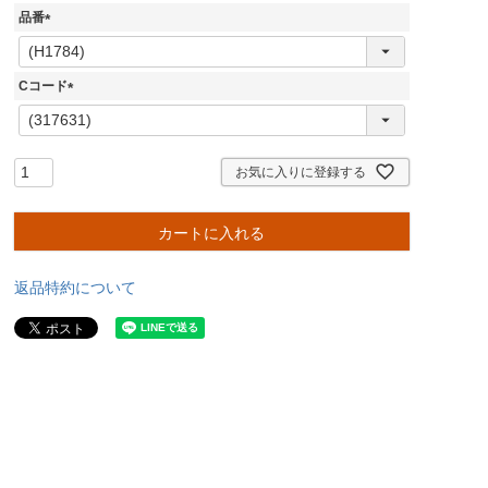
品番
(
必
須
Cコード
)
(
必
須
)
お気に入りに登録する
カートに入れる
返品特約について