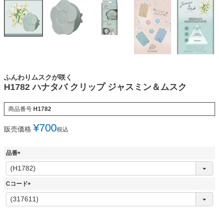
ふんわりムスクが咲く
H1782 ハナタバ クリップ ジャスミン＆ムスク
商品番号
H1782
¥
700
販売価格
税込
品番
(
必
須
Cコード
)
(
必
須