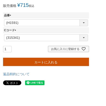
¥
715
販売価格
税込
品番
(
必
須
Cコード
)
(
必
須
)
お気に入りに登録する
カートに入れる
返品特約について