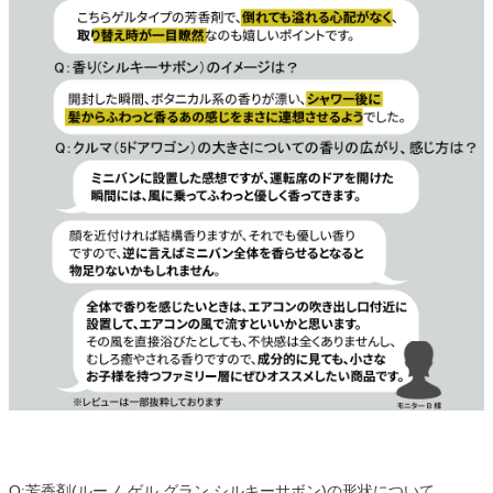
Q:芳香剤(ルーノ ゲル グラン シルキーサボン)の形状について