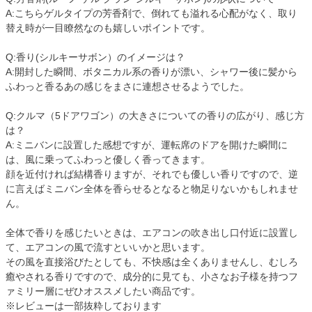
A:こちらゲルタイプの芳香剤で、倒れても溢れる心配がなく、取り
替え時が一目瞭然なのも嬉しいポイントです。
Q:香り(シルキーサボン）のイメージは？
A:開封した瞬間、ボタニカル系の香りが漂い、シャワー後に髪から
ふわっと香るあの感じをまさに連想させるようでした。
Q:クルマ（5ドアワゴン）の大きさについての香りの広がり、感じ方
は？
A:ミニバンに設置した感想ですが、運転席のドアを開けた瞬間に
は、風に乗ってふわっと優しく香ってきます。
顔を近付ければ結構香りますが、それでも優しい香りですので、逆
に言えばミニバン全体を香らせるとなると物足りないかもしれませ
ん。
全体で香りを感じたいときは、エアコンの吹き出し口付近に設置し
て、エアコンの風で流すといいかと思います。
その風を直接浴びたとしても、不快感は全くありませんし、むしろ
癒やされる香りですので、成分的に見ても、小さなお子様を持つフ
ァミリー層にぜひオススメしたい商品です。
※レビューは一部抜粋しております