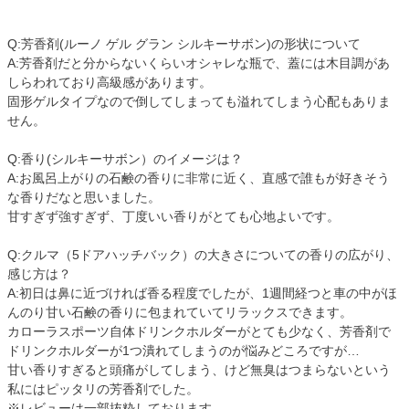
Q:芳香剤(ルーノ ゲル グラン シルキーサボン)の形状について
A:芳香剤だと分からないくらいオシャレな瓶で、蓋には木目調があ
しらわれており高級感があります。
固形ゲルタイプなので倒してしまっても溢れてしまう心配もありま
せん。
Q:香り(シルキーサボン）のイメージは？
A:お風呂上がりの石鹸の香りに非常に近く、直感で誰もが好きそう
な香りだなと思いました。
甘すぎず強すぎず、丁度いい香りがとても心地よいです。
Q:クルマ（5ドアハッチバック）の大きさについての香りの広がり、
感じ方は？
A:初日は鼻に近づければ香る程度でしたが、1週間経つと車の中がほ
んのり甘い石鹸の香りに包まれていてリラックスできます。
カローラスポーツ自体ドリンクホルダーがとても少なく、芳香剤で
ドリンクホルダーが1つ潰れてしまうのが悩みどころですが…
甘い香りすぎると頭痛がしてしまう、けど無臭はつまらないという
私にはピッタリの芳香剤でした。
※レビューは一部抜粋しております