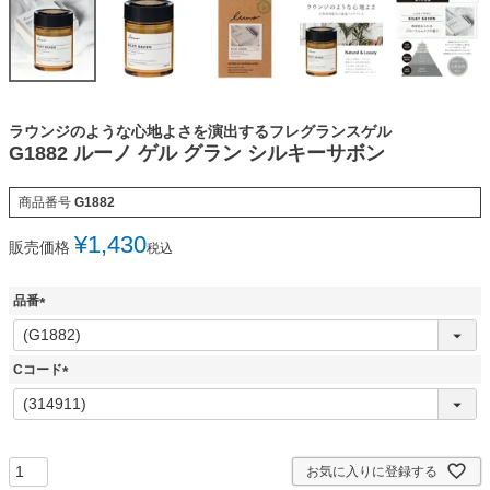
ラウンジのような心地よさを演出するフレグランスゲル
G1882 ルーノ ゲル グラン シルキーサボン
商品番号
G1882
¥
1,430
販売価格
税込
品番
(
必
須
Cコード
)
(
必
須
)
お気に入りに登録する