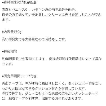
●森林由来の消臭剤配合
青森ヒバエキスや、カテキン系の消臭成分を配合。
自然の力で嫌な匂いを消臭し、クリーンに香りを楽しむことができ
ます。
●内容量160g
高い揮発力でも大容量なので長持ちします。
●持続期間
約60日間香りが長持ちします。※持続期間は使用環境によって異な
ります。
●固定用両面テープ付き
両面テープは、剥がす時に糊残りしにくく、ダッシュボード等にし
っかりと固定ができるクッション付きを付属しています。
※指で押すと、少しへこむような表皮の柔らかいダッシュボード
は、粘着テープを剥す際、破損するおそれがあります。