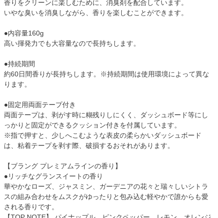
香りをクリーンに楽しむために、消臭剤を配合しています。
いやな臭いを消臭しながら、香りを楽しむことができます。
●内容量160g
高い揮発力でも大容量なので長持ちします。
●持続期間
約60日間香りが長持ちします。※持続期間は使用環境によって異な
ります。
●固定用両面テープ付き
両面テープは、剥がす時に糊残りしにくく、ダッシュボード等にし
っかりと固定ができるクッション付きを付属しています。
※指で押すと、少しへこむような表皮の柔らかいダッシュボード
は、粘着テープを剥す際、破損するおそれがあります。
【ブラング プレミアムラインの香り】
●リッチなグランスイートの香り
華やかなローズ、ジャスミン、ガーデニアの花々と瑞々しいシトラ
スの組み合わせをムスクがゆったりと包み込む軽やかで誰からも愛
される香りです。
【TOP NOTE】 パイナップル、ピンクペッパー、レモン、オレンジ