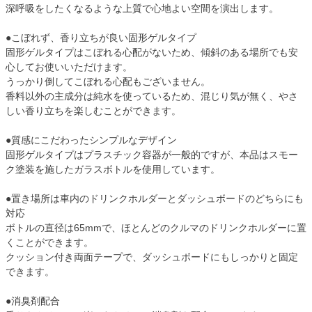
深呼吸をしたくなるような上質で心地よい空間を演出します。
●こぼれず、香り立ちが良い固形ゲルタイプ
固形ゲルタイプはこぼれる心配がないため、傾斜のある場所でも安
心してお使いいただけます。
うっかり倒してこぼれる心配もございません。
香料以外の主成分は純水を使っているため、混じり気が無く、やさ
しい香り立ちを楽しむことができます。
●質感にこだわったシンプルなデザイン
固形ゲルタイプはプラスチック容器が一般的ですが、本品はスモー
ク塗装を施したガラスボトルを使用しています。
●置き場所は車内のドリンクホルダーとダッシュボードのどちらにも
対応
ボトルの直径は65mmで、ほとんどのクルマのドリンクホルダーに置
くことができます。
クッション付き両面テープで、ダッシュボードにもしっかりと固定
できます。
●消臭剤配合