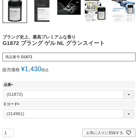
ブラング史上、最高プレミアムな香り
G1872 ブラング ゲル NL グランスイート
商品番号
G1872
¥
1,430
販売価格
税込
品番
(
必
須
Cコード
)
(
必
須
)
お気に入りに登録する