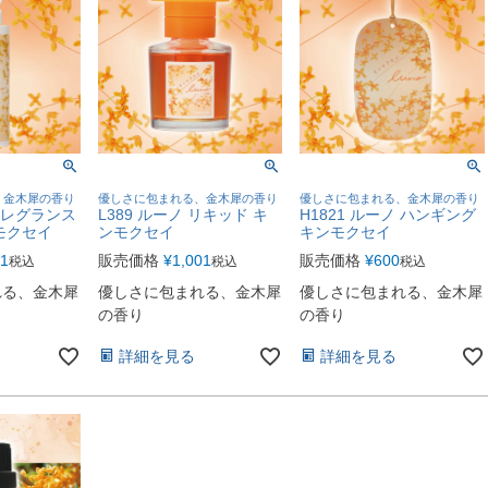
、金木犀の香り
優しさに包まれる、金木犀の香り
優しさに包まれる、金木犀の香り
 フレグランス
L389 ルーノ リキッド キ
H1821 ルーノ ハンギング
モクセイ
ンモクセイ
キンモクセイ
01
販売価格
¥
1,001
販売価格
¥
600
税込
税込
税込
れる、金木犀
優しさに包まれる、金木犀
優しさに包まれる、金木犀
の香り
の香り
詳細を見る
詳細を見る