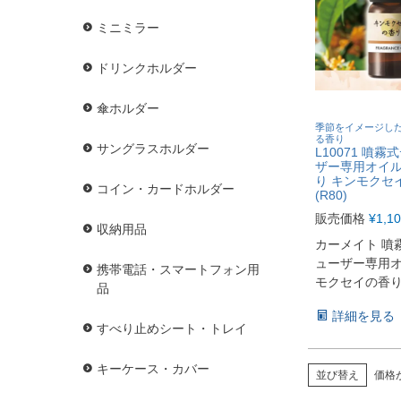
ミニミラー
ドリンクホルダー
傘ホルダー
季節をイメージし
る香り
サングラスホルダー
L10071 噴
ザー専用オイル
り キンモクセ
コイン・カードホルダー
(R80)
販売価格
¥
1,1
収納用品
カーメイト 噴
ューザー専用オ
携帯電話・スマートフォン用
モクセイの香
品
詳細を見る
すべり止めシート・トレイ
キーケース・カバー
並び替え
価格