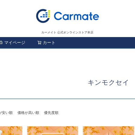
カーメイト 公式オンラインストア本店
マイページ
カート
検索
キンモクセイ
が安い順
価格が高い順
優先度順