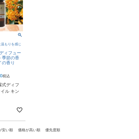
た温もりを感じ
霧式ディフュー
 季節の香
イの香り
00
税込
霧式ディフ
イル キン
り
が安い順
価格が高い順
優先度順