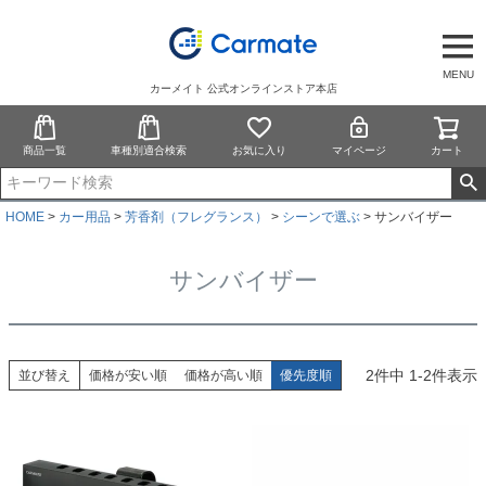
MENU
カーメイト 公式オンラインストア本店
商品一覧
車種別適合検索
お気に入り
マイページ
カート
HOME
カー用品
芳香剤（フレグランス）
シーンで選ぶ
サンバイザー
サンバイザー
2
件中
1
-
2
件表示
並び替え
価格が安い順
価格が高い順
優先度順