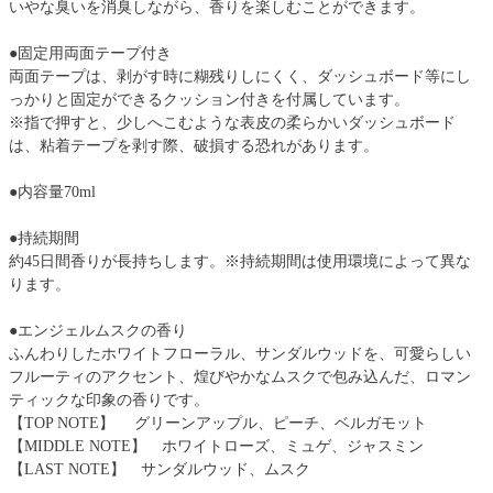
いやな臭いを消臭しながら、香りを楽しむことができます。
●固定用両面テープ付き
両面テープは、剥がす時に糊残りしにくく、ダッシュボード等にし
っかりと固定ができるクッション付きを付属しています。
※指で押すと、少しへこむような表皮の柔らかいダッシュボード
は、粘着テープを剥す際、破損する恐れがあります。
●内容量70ml
●持続期間
約45日間香りが長持ちします。※持続期間は使用環境によって異な
ります。
●エンジェルムスクの香り
ふんわりしたホワイトフローラル、サンダルウッドを、可愛らしい
フルーティのアクセント、煌びやかなムスクで包み込んだ、ロマン
ティックな印象の香りです。
【TOP NOTE】 グリーンアップル、ピーチ、ベルガモット
【MIDDLE NOTE】 ホワイトローズ、ミュゲ、ジャスミン
【LAST NOTE】 サンダルウッド、ムスク