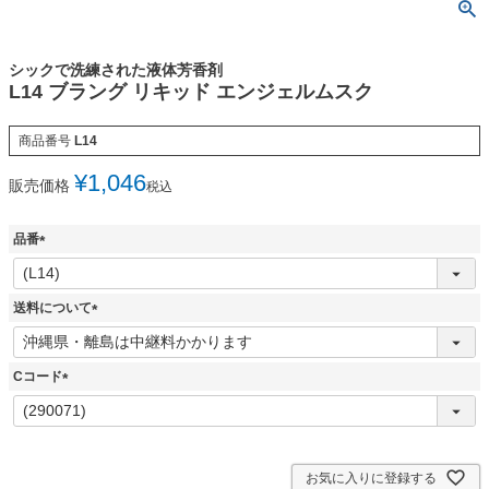
シックで洗練された液体芳香剤
L14 ブラング リキッド エンジェルムスク
商品番号
L14
¥
1,046
販売価格
税込
品番
(
必
須
送料について
)
(
必
須
Cコード
)
(
必
須
)
お気に入りに登録する