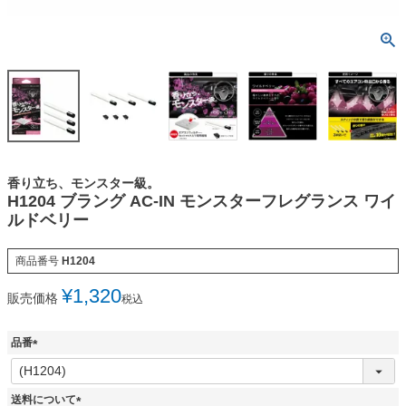
香り立ち、モンスター級。
H1204 ブラング AC-IN モンスターフレグランス ワイ
ルドベリー
商品番号
H1204
¥
1,320
販売価格
税込
品番
(
必
須
送料について