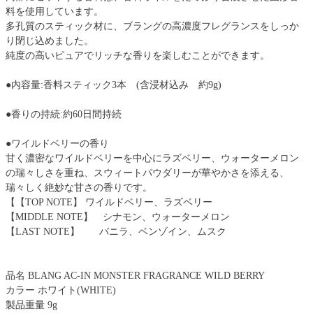
料を使用しています。
多孔質のスティック材に、ブラングの高濃度フレグランスをしっか
り閉じ込めました。
純度の高いピュアでリッチな香りを楽しむことができます。
●内容量:香料スティック3本 (含浸材込み 約9g)
●香りの持続:約60日間持続
●ワイルドベリーの香り
甘く濃密なワイルドベリーを中心にラズベリー、ウォーターメロン
の瑞々しさを重ね、スウィートパウダリーが華やかさを添える、
瑞々しく絶妙な甘さの香りです。
【【TOP NOTE】 ワイルドベリー、ラズベリー
【MIDDLE NOTE】 シナモン、ウォーターメロン
【LAST NOTE】 バニラ、ベンゾイン、ムスク
品名 BLANG AC-IN MONSTER FRAGRANCE WILD BERRY
カラー ホワイト(WHITE)
製品重量 9g