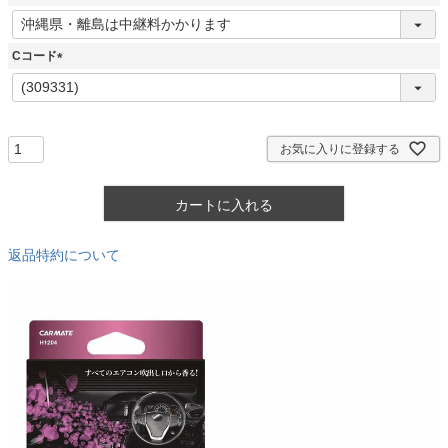
)
(
必
須
Cコード
)
(
必
須
)
お気に入りに登録する
カートに入れる
返品特約について