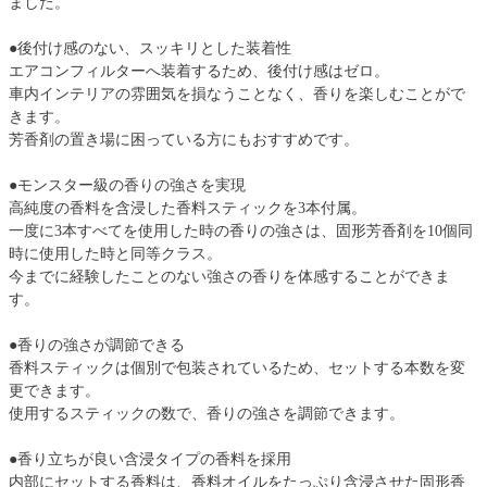
ました。
●後付け感のない、スッキリとした装着性
エアコンフィルターへ装着するため、後付け感はゼロ。
車内インテリアの雰囲気を損なうことなく、香りを楽しむことがで
きます。
芳香剤の置き場に困っている方にもおすすめです。
●モンスター級の香りの強さを実現
高純度の香料を含浸した香料スティックを3本付属。
一度に3本すべてを使用した時の香りの強さは、固形芳香剤を10個同
時に使用した時と同等クラス。
今までに経験したことのない強さの香りを体感することができま
す。
●香りの強さが調節できる
香料スティックは個別で包装されているため、セットする本数を変
更できます。
使用するスティックの数で、香りの強さを調節できます。
●香り立ちが良い含浸タイプの香料を採用
内部にセットする香料は、香料オイルをたっぷり含浸させた固形香