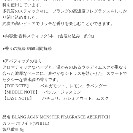
料を使用しています。
多孔質のスティック材に、ブラングの高濃度フレグランスをしっか
り閉じ込めました。
純度の高いピュアでリッチな香りを楽しむことができます。
●内容量:香料スティック3本 (含浸材込み 約9g)
●香りの持続:約60日間持続
●アバフィッチの香り
アロマティックなハーブと、温かみのあるウッディムスクが重なり
合った濃厚なベースに、爽やかなシトラスを効かせた、スマートで
セクシーな香水調の香りです。
【TOP NOTE】 ベルガモット、レモン、ラベンダー
【MIDDLE NOTE】 バジル、ジャスミン
【LAST NOTE】 パチュリ、カシミアウッド、ムスク
品名 BLANG AC-IN MONSTER FRAGRANCE ABERFITCH
カラー ホワイト(WHITE)
製品重量 9g