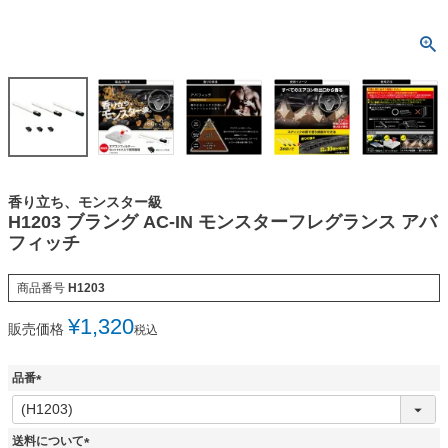
香り立ち、モンスター級
H1203 ブラング AC-IN モンスターフレグランス アバ
フィッチ
商品番号
H1203
¥
1,320
販売価格
税込
品番
(
必
須
送料について