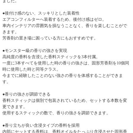
ました。
●後付け感のない、スッキリとした装着性
エアコンフィルターへ装着するため、後付け感はゼロ。
車内インテリアの雰囲気を損なうことなく、香りを楽しむことがで
きます。
芳香剤の置き場に困っている方にもおすすめです。
●モンスター級の香りの強さを実現
高純度の香料を含浸した香料スティックを3本付属。
一度に3本すべてを使用した時の香りの強さは、固形芳香剤を10個同
時に使用した時と同等クラス。
今までに経験したことのない強さの香りを体感することができま
す。
●香りの強さが調節できる
香料スティックは個別で包装されているため、セットする本数を変
更できます。
使用するスティックの数で、香りの強さを調節できます。
●香り立ちが良い含浸タイプの香料を採用
内部にセットする香料は、香料オイルをたっぷり含浸させた固形香