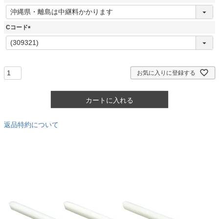
)
(
必
須
Cコード
)
(
必
須
)
お気に入りに登録する
カートに入れる
返品特約について