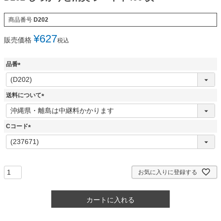
商品番号
D202
¥
627
販売価格
税込
品番
(
必
須
送料について
)
(
必
須
Cコード
)
(
必
須
)
お気に入りに登録する
カートに入れる