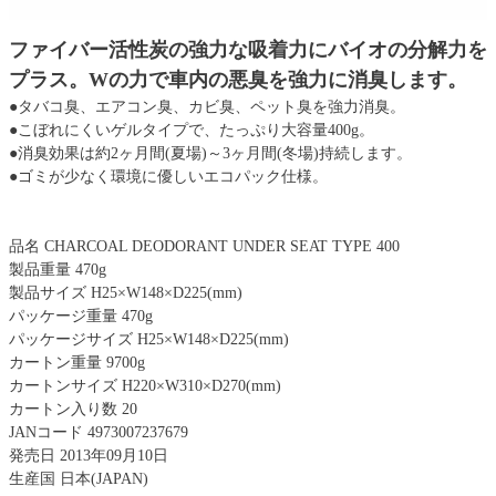
ファイバー活性炭の強力な吸着力にバイオの分解力を
プラス。Wの力で車内の悪臭を強力に消臭します。
●タバコ臭、エアコン臭、カビ臭、ペット臭を強力消臭。
●こぼれにくいゲルタイプで、たっぷり大容量400g。
●消臭効果は約2ヶ月間(夏場)～3ヶ月間(冬場)持続します。
●ゴミが少なく環境に優しいエコパック仕様。
品名 CHARCOAL DEODORANT UNDER SEAT TYPE 400
製品重量 470g
製品サイズ H25×W148×D225(mm)
パッケージ重量 470g
パッケージサイズ H25×W148×D225(mm)
カートン重量 9700g
カートンサイズ H220×W310×D270(mm)
カートン入り数 20
JANコード 4973007237679
発売日 2013年09月10日
生産国 日本(JAPAN)