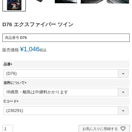
D76 エクスファイバー ツイン
商品番号
D76
¥
1,046
販売価格
税込
品番
(
必
須
送料について
)
(
必
須
Cコード
)
(
必
須
)
お気に入りに登録する