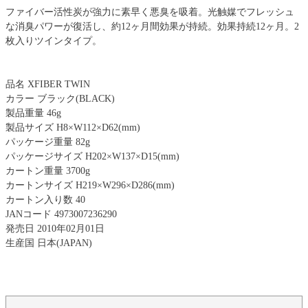
ファイバー活性炭が強力に素早く悪臭を吸着。光触媒でフレッシュ
な消臭パワーが復活し、約12ヶ月間効果が持続。効果持続12ヶ月。2
枚入りツインタイプ。
品名 XFIBER TWIN
カラー ブラック(BLACK)
製品重量 46g
製品サイズ H8×W112×D62(mm)
パッケージ重量 82g
パッケージサイズ H202×W137×D15(mm)
カートン重量 3700g
カートンサイズ H219×W296×D286(mm)
カートン入り数 40
JANコード 4973007236290
発売日 2010年02月01日
生産国 日本(JAPAN)