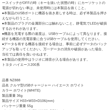
ースイッチがOFFの時（キーを抜いた状態の時）にカーソケットの
電源が切れない車は、未使用時には本製品を抜くこと。
●本製品のUSBポートに機器を抜き差しする時は、必ず本製品を押さ
えながら行うこと。
●本製品のプラグの金属部分には触れないこと。静電気でLEDが破損
するおそれがあります。
●機器を充電する際の速度は、USBケーブルによって異なります。接
続する機器の充電容量に合うUSBケーブルを使用してください。
●データを有する機器を接続する場合は、事前に必ずデータのバック
アップを取ってください。万一データの消失や破損があった場合、
当社では責任を負いかねます。
●本製品の使用中はラジオに雑音が入る場合があります。
トヨタ ハイエース200系
品番 NZ888
品名 クルマ型USBチャージャー ハイエース ホワイト
カラー ホワイト(WHITE)
製品重量 36g
製品サイズ H33×W33×D106(mm)
パッケージ重量 55g