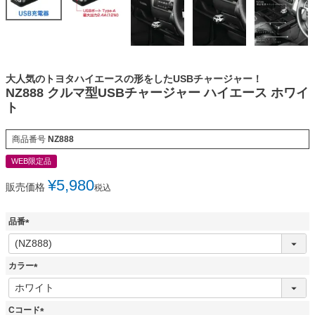
大人気のトヨタハイエースの形をしたUSBチャージャー！
NZ888 クルマ型USBチャージャー ハイエース ホワイ
ト
商品番号
NZ888
WEB限定品
¥
5,980
販売価格
税込
品番
(
必
須
カラー
)
(
必
須
Cコード