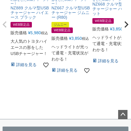
ー！
ー！
NZ668 クルマ型USB
NZ889 クルマ型USB
NZ667 クルマ型USB
チャージャー ハイゼ
チャージャー ハイエ
チャージャー ジムニ
ット
ース ブラック
ー (R80)
WEB限定品
WEB限定品
ジムニー
販売価格
¥
3,850
税込
WEB限定品
販売価格
¥
5,980
税込
ヘッドライトが光っ
販売価格
¥
3,850
税込
大人気のトヨタハイ
て通電・充電状況が
ヘッドライトが光っ
エースの形をした
わかる！
て通電・充電状況が
USBチャージャー！
わかる！
詳細を見る
詳細を見る
詳細を見る
ペー
ジト