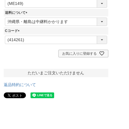
(
必
須
送料について
)
(
必
須
Cコード
)
(
必
須
)
お気に入りに登録する
ただいまご注文いただけません
返品特約について