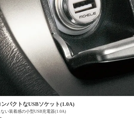
パクトなUSBソケット(1.0A)
ない装着感の小型USB充電器(1.0A)
ー