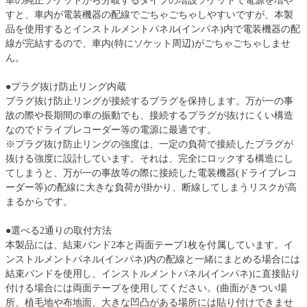
車の純正ソケットから分岐するタイプの増設ソケットで電源を増や
すと、車内が電装機器の配線でごちゃごちゃしやすいですが、本製
品を使用するとインストルメントパネル(インパネ)内で電装機器の配
線が完結するので、車内(特にソケット周辺)がごちゃごちゃしませ
ん。
●プラグ抜け防止リング内蔵
プラグ抜け防止リングが接続するプラグを保持します。万が一の事
故の際や長期間の車の振動でも、接続するプラグが抜けにくい構造
なのでドライブレコーダー等の電源に最適です。
※プラグ抜け防止リングの強度は、一定の負荷で接続したプラグが
抜ける強度に設計しています。それは、完全にロックする構造にし
てしまうと、万が一の事故等の際に接続した電装機器(ドライブレコ
ーダー等)の配線に大きな負荷が掛かり、断線してしまうリスクが高
まるからです。
●選べる2通りの取付方法
本製品には、結束バンド2本と両面テープ1枚を付属しています。イ
ンストルメントパネル(インパネ)内の配線と一緒にまとめる場合には
結束バンドを使用し、インストルメントパネル(インパネ)に直接貼り
付ける場合には両面テープを使用してください。(曲面がきつい場
所、植毛地や布地面、大きな凹凸がある場所には貼り付けできませ