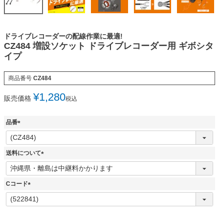
ドライブレコーダーの配線作業に最適!
CZ484 増設ソケット ドライブレコーダー用 ギボシタ
イプ
商品番号
CZ484
¥
1,280
販売価格
税込
品番
(
必
須
送料について
)
(
必
須
Cコード
)
(
必
須