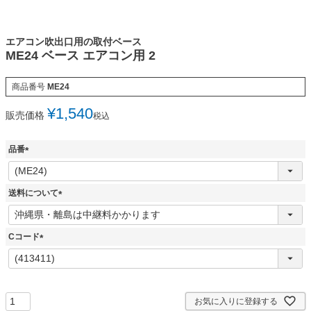
エアコン吹出口用の取付ベース
ME24 ベース エアコン用 2
商品番号
ME24
¥
1,540
販売価格
税込
品番
(
必
須
送料について
)
(
必
須
Cコード
)
(
必
須
)
お気に入りに登録する