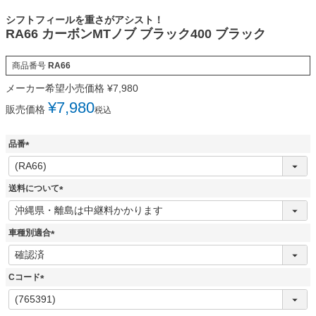
シフトフィールを重さがアシスト！
RA66 カーボンMTノブ ブラック400 ブラック
商品番号
RA66
メーカー希望小売価格
¥
7,980
¥
7,980
販売価格
税込
品番
(
必
須
送料について
)
(
必
須
車種別適合
)
(
必
須
Cコード
)
(
必