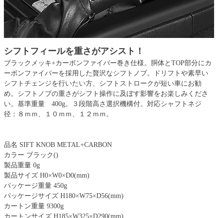
シフトフィールを重さがアシスト！
ブラックメッキ+カーボンファイバー巻き仕様。胴体とTOP部分にカ
ーボンファイバーを採用した贅沢なシフトノブ。ドリフトや素早い
シフトチェンジを行いたい方、シフトストロークが短い車にお勧
め。シフトノブの重さがシフト操作に及ぼす影響をお楽しみくださ
い。基準重量 400g。３段階高さ選択機構付。対応シャフトネジ
径：８ｍｍ、１０ｍｍ、１２ｍｍ。
品名 SIFT KNOB METAL+CARBON
カラー ブラック()
製品重量 0g
製品サイズ H0×W0×D0(mm)
パッケージ重量 450g
パッケージサイズ H180×W75×D56(mm)
カートン重量 9300g
カートンサイズ H185×W325×D290(mm)