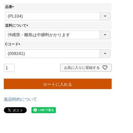
品番
(
必
須
送料について
)
(
必
須
Cコード
)
(
必
須
)
お気に入りに登録する
カートに入れる
返品特約について