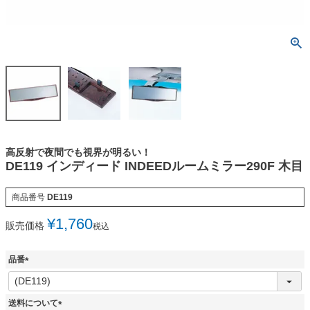
高反射で夜間でも視界が明るい！
DE119 インディード INDEEDルームミラー290F 木目
商品番号
DE119
¥
1,760
販売価格
税込
品番
(
必
須
送料について