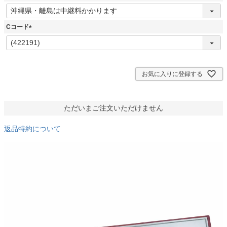
)
(
必
須
Cコード
)
(
必
須
)
お気に入りに登録する
ただいまご注文いただけません
返品特約について