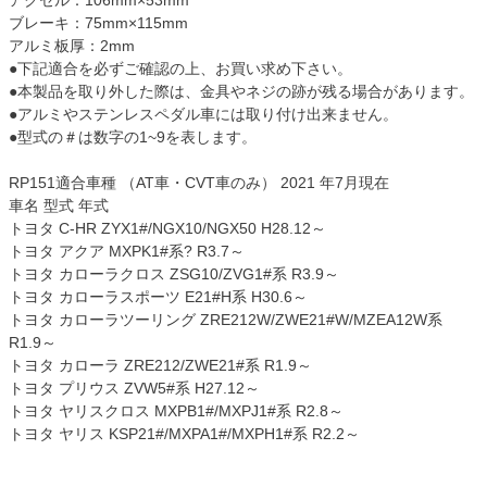
アクセル：106mm×53mm
ブレーキ：75mm×115mm
アルミ板厚：2mm
●下記適合を必ずご確認の上、お買い求め下さい。
●本製品を取り外した際は、金具やネジの跡が残る場合があります。
●アルミやステンレスペダル車には取り付け出来ません。
●型式の＃は数字の1~9を表します。
RP151適合車種 （AT車・CVT車のみ） 2021 年7月現在
車名 型式 年式
トヨタ C-HR ZYX1#/NGX10/NGX50 H28.12～
トヨタ アクア MXPK1#系? R3.7～
トヨタ カローラクロス ZSG10/ZVG1#系 R3.9～
トヨタ カローラスポーツ E21#H系 H30.6～
トヨタ カローラツーリング ZRE212W/ZWE21#W/MZEA12W系
R1.9～
トヨタ カローラ ZRE212/ZWE21#系 R1.9～
トヨタ プリウス ZVW5#系 H27.12～
トヨタ ヤリスクロス MXPB1#/MXPJ1#系 R2.8～
トヨタ ヤリス KSP21#/MXPA1#/MXPH1#系 R2.2～