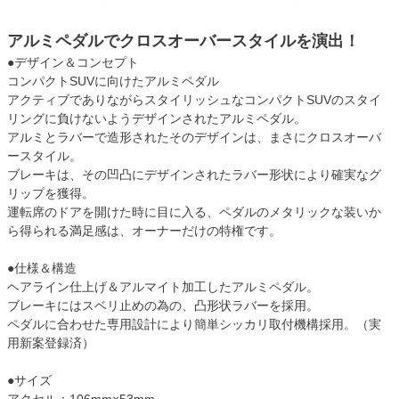
アルミペダルでクロスオーバースタイルを演出！
●デザイン＆コンセプト
コンパクトSUVに向けたアルミペダル
アクティブでありながらスタイリッシュなコンパクトSUVのスタイ
リングに負けないようデザインされたアルミペダル。
アルミとラバーで造形されたそのデザインは、まさにクロスオーバ
ースタイル。
ブレーキは、その凹凸にデザインされたラバー形状により確実なグ
リップを獲得。
運転席のドアを開けた時に目に入る、ペダルのメタリックな装いか
ら得られる満足感は、オーナーだけの特権です。
●仕様＆構造
ヘアライン仕上げ＆アルマイト加工したアルミペダル。
ブレーキにはスベリ止めの為の、凸形状ラバーを採用。
ペダルに合わせた専用設計により簡単シッカリ取付機構採用。（実
用新案登録済）
●サイズ