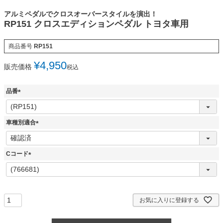
アルミペダルでクロスオーバースタイルを演出！
RP151 クロスエディションペダル トヨタ車用
商品番号
RP151
¥
4,950
販売価格
税込
品番
(
必
須
車種別適合
)
(
必
須
Cコード
)
(
必
須
)
お気に入りに登録する