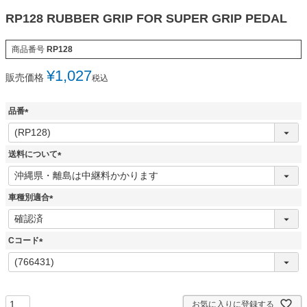
RP128 RUBBER GRIP FOR SUPER GRIP PEDAL
商品番号
RP128
¥
1,027
販売価格
税込
品番
(
必
須
送料について
)
(
必
須
車種別適合
)
(
必
須
Cコード
)
(
必
須
)
お気に入りに登録する