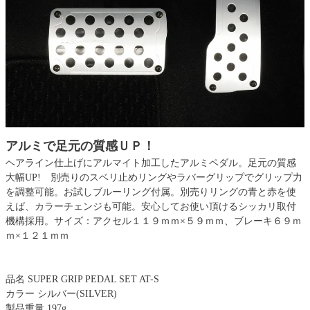
アルミで足元の質感ＵＰ！
ヘアライン仕上げにアルマイト加工したアルミペダル。足元の質感
大幅UP! 別売りのスベリ止めリングやラバーグリップでグリップ力
を調整可能。お試しブルーリング付属。別売りリングの青と赤を使
えば、カラーチェンジも可能。安心してお使い頂けるシッカリ取付
機構採用。サイズ：アクセル１１９ｍｍ×５９ｍｍ、ブレーキ６９ｍ
ｍ×１２１ｍｍ
品名 SUPER GRIP PEDAL SET AT-S
カラー シルバー(SILVER)
製品重量 197g