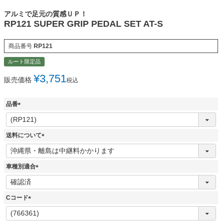
アルミで足元の質感ＵＰ！
RP121 SUPER GRIP PEDAL SET AT-S
商品番号
RP121
ルート限定品
¥
3,751
販売価格
税込
品番
(
必
須
送料について
)
(
必
須
車種別適合
)
(
必
須
Cコード
)
(
必