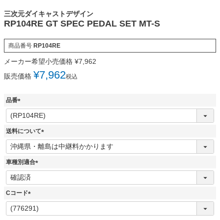
三次元ダイキャストデザイン
RP104RE GT SPEC PEDAL SET MT-S
商品番号
RP104RE
メーカー希望小売価格
¥
7,962
¥
7,962
販売価格
税込
品番
(
必
須
送料について
)
(
必
須
車種別適合
)
(
必
須
Cコード
)
(
必