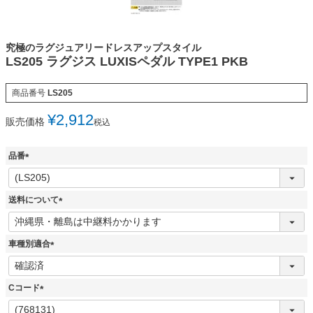
究極のラグジュアリードレスアップスタイル
LS205 ラグジス LUXISペダル TYPE1 PKB
商品番号
LS205
¥
2,912
販売価格
税込
品番
(
必
須
送料について
)
(
必
須
車種別適合
)
(
必
須
Cコード
)
(