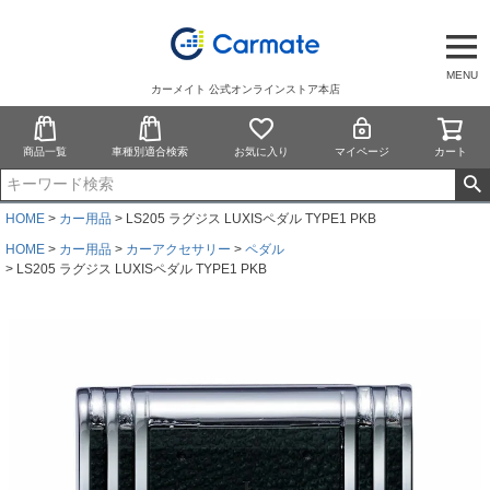
MENU
カーメイト 公式オンラインストア本店
商品一覧
車種別適合検索
お気に入り
マイページ
カート
HOME
カー用品
LS205 ラグジス LUXISペダル TYPE1 PKB
HOME
カー用品
カーアクセサリー
ペダル
LS205 ラグジス LUXISペダル TYPE1 PKB