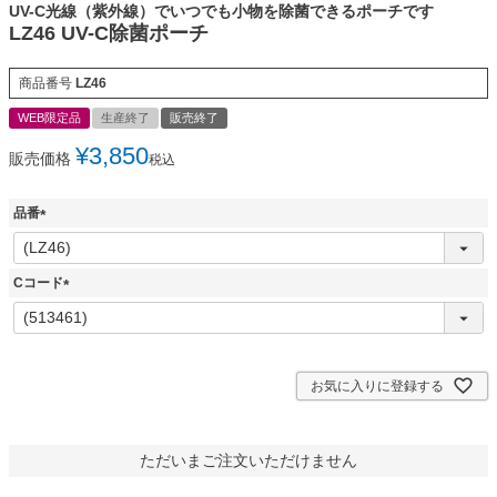
UV-C光線（紫外線）でいつでも小物を除菌できるポーチです
LZ46 UV-C除菌ポーチ
商品番号
LZ46
WEB限定品
生産終了
販売終了
¥
3,850
販売価格
税込
品番
(
必
須
Cコード
)
(
必
須
)
お気に入りに登録する
ただいまご注文いただけません