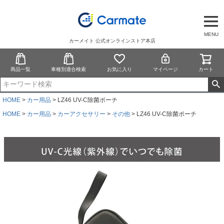
MENU
カーメイト 公式オンラインストア本店
商品一覧
車種別適合検索
お気に入り
マイページ
カート
HOME
カー用品
LZ46 UV-C除菌ポーチ
HOME
カー用品
カーアクセサリー
その他
LZ46 UV-C除菌ポーチ