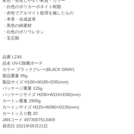
変色・劣化しやすい材質・カラー
・白色のポリカーボネイト樹脂
・赤色でアルマイト処理を施したもの
・本革・合成皮革
・黒色の綿素材
・白色のポリウレタン
・宝石類
品番 LZ46
品名 UV-C除菌ポーチ
カラー ブラックグレー(BLACK GRAY)
製品重量 95g
製品サイズ H100×W185×D35(mm)
パッケージ重量 125g
パッケージサイズ H200×W110×D36(mm)
カートン重量 2900g
カートンサイズ H225×W380×D235(mm)
カートン入り数 20
JANコード 4973007513469
発売日 2021年05月21日