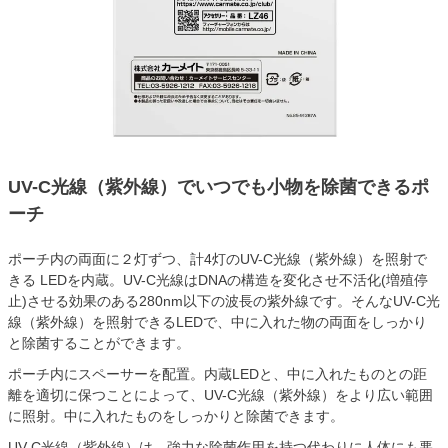
UV-C光線（紫外線）でいつでも小物を除菌できるポ
ーチ
ポーチ内の両面に２灯ずつ、計4灯のUV-C光線（紫外線）を照射で
きる LEDを内蔵。UV-C光線はDNAの構造を変化させ不活化(増殖停
止)させる効果のある280nm以下の波長の紫外線です。そんなUV-C光
線（紫外線）を照射できるLEDで、中に入れた物の両面をしっかり
と除菌することができます。
ポーチ内にスペーサーを配置。内蔵LEDと、中に入れたものとの距
離を適切に保つことによって、UV-C光線（紫外線）をより広い範囲
に照射。中に入れたものをしっかりと除菌できます。
UV-C光線（紫外線）は、強力な除菌作用を持つ代わりに人体にも悪