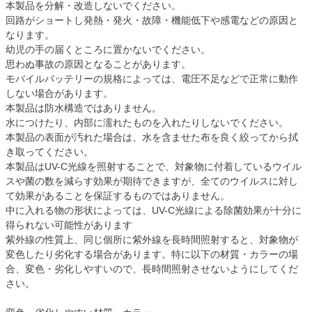
本製品を分解・改造しないでください。
回路がショートし発熱・発火・故障・機能低下や感電などの原因と
なります。
幼児の手の届くところに置かないでください。
思わぬ事故の原因となることがあります。
モバイルバッテリーの規格によっては、電圧不足などで正常に動作
しない場合があります。
本製品は防水構造ではありません。
水につけたり、内部に濡れたものを入れたりしないでください。
本製品の表面が汚れた場合は、水を含ませた布を良く絞ってから拭
き取ってください。
本製品はUV-C光線を照射することで、対象物に付着しているウイル
スや菌の数を減らす効果が期待できますが、全てのウイルスに対し
て効果があることを保証するものではありません。
中に入れる物の形状によっては、UV-C光線による除菌効果が十分に
得られない可能性があります
紫外線の性質上、同じ個所に紫外線を長時間照射すると、対象物が
変色したり劣化する場合があります。特に以下の材質・カラーの場
合、変色・劣化しやすいので、長時間照射させないようにしてくだ
さい。