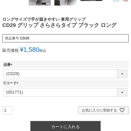
ロングサイズで手が届きやすい 車用グリップ
CD29 グリップ さらさらタイプ ブラック ロング
商品番号
CD29
¥
1,580
販売価格
税込
品番
(
必
須
Cコード
)
(
必
須
)
お気に入りに登録する
カートに入れる