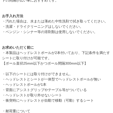
トの間隔が広い車におすすめです。
お手入れ方法
・汚れた場合は、水または薄めた中性洗剤で拭き取ってください。
・洗濯・ドライクリーニングはしないでください。
・ベンジン・シンナー等の溶剤類は使用しないでください。
お求めいただく前に
・本製品はヘッドレストポールが2本付いており、下記条件を満たす
シートに取り付けが可能です。
【ポール直径25mm以下かつポール間隔300mm以下】
・以下のシートには取り付けができません。
・ヘッドレストとシートが一体型でヘッドレストポールが無い
・ヘッドレストポールが1本
・背面にアシストグリップやテーブル等がついている
・ヘッドレストが取り外せないシート
・衝突時にヘッドレストが自動で移動（可動）するシート
・耐荷重について