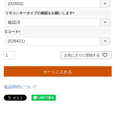
(
必
須
リモコンキータイプの確認をお願いします
)
(
必
須
Cコード
)
(
必
須
)
お気に入りに登録する
カートに入れる
返品特約について