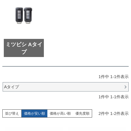
ミツビシ Aタイ
プ
1
件中
1
-
1
件表示
Aタイプ
1
件中
1
-
1
件表示
2
件中
1
-
2
件表示
並び替え
価格が安い順
価格が高い順
優先度順