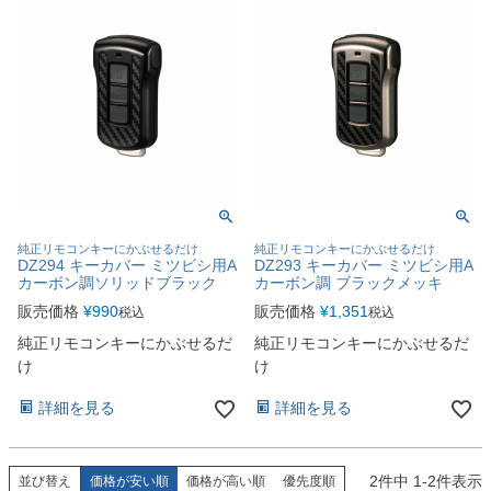
純正リモコンキーにかぶせるだけ
純正リモコンキーにかぶせるだけ
DZ294 キーカバー ミツビシ用A
DZ293 キーカバー ミツビシ用A
カーボン調ソリッドブラック
カーボン調 ブラックメッキ
販売価格
¥
990
販売価格
¥
1,351
税込
税込
純正リモコンキーにかぶせるだ
純正リモコンキーにかぶせるだ
け
け
詳細を見る
詳細を見る
2
件中
1
-
2
件表示
並び替え
価格が安い順
価格が高い順
優先度順