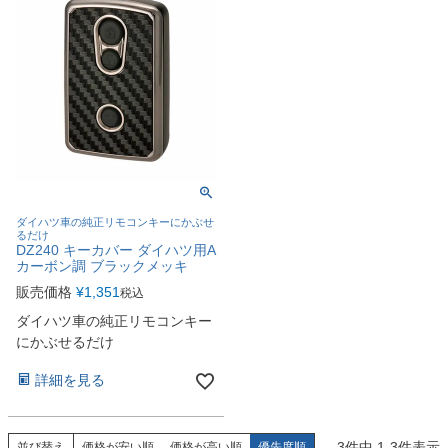
ダイハツ車の純正リモコンキーにかぶせ
るだけ
DZ240 キーカバー ダイハツ用A
カーボン調 ブラックメッキ
販売価格
¥
1,351
税込
ダイハツ車の純正リモコンキー
にかぶせるだけ
詳細を見る
3
件中
1
-
3
件表示
並び替え
価格が安い順
価格が高い順
優先度順