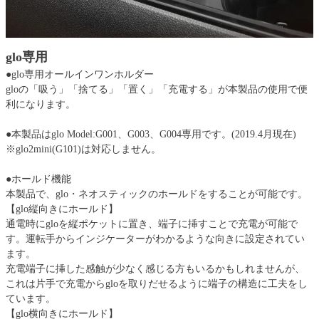
glo専用
●glo専用オールインワンホルダー
gloの「吸う」「捨てる」「置く」「充電する」が本製品の使用で便
利になります。
●本製品はglo Model:G001、G003、G004専用です。(2019.4月現在)
※glo2mini(G101)は対応しません。
●ホールド機能
本製品で、glo・ネオスティックのホールドをすることが可能です。
【glo縦向きにホールド】
通電時にgloを縦ポケットに置き、端子に挿すことで充電が可能で
す。運転手からインジケーターがわかるような向きに設定されてい
ます。
充電端子に挿した感触が少なく感じる方もいるかもしれませんが、
これは片手で充電からgloを取りだせるように端子の構造に工夫をし
ています。
【glo横向きにホールド】