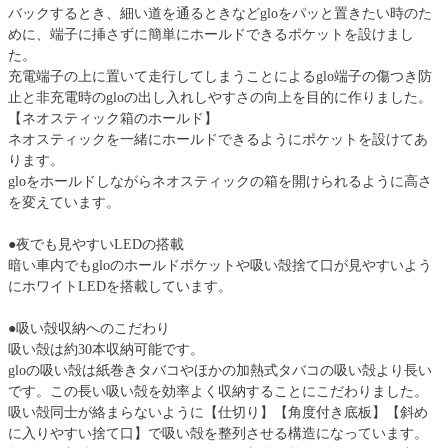
バックするとき、細い道を通るときなどgloをパッと置きたい時のた
めに、端子に挿さずに簡単にホールドできるポケットを設けまし
た。
充電端子の上に置いて走行してしまうことによるglo端子の傷つき防
止と非充電時のgloの出し入れしやすさの向上を目的に作りました。
【ネオスティック箱のホールド】
ネオスティックを一緒にホールドできるようにポケットを設けてあ
ります。
gloをホールドしながらネオスティックの箱を開けられるように高さ
を変えています。
●夜でも見やすいLEDの搭載
暗い車内でもgloのホールドポケットや吸い殻捨て口が見やすいよう
にホワイトLEDを搭載しています。
●吸い殻収納へのこだわり
吸い殻は約30本収納可能です。
gloの吸い殻は紙巻きタバコやほかの加熱式タバコの吸い殻より長い
です。この長い吸い殻を効率よく収納することにこだわりました。
吸い殻同士が絡まらないように【仕切り】【角度付き底板】【斜め
に入りやすい捨て口】で吸い殻を整列させる構造になっています。