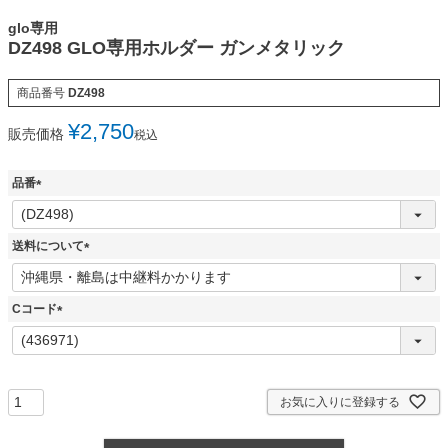
glo専用
DZ498 GLO専用ホルダー ガンメタリック
商品番号
DZ498
¥
2,750
販売価格
税込
品番
(
必
須
送料について
)
(
必
須
Cコード
)
(
必
須
)
お気に入りに登録する