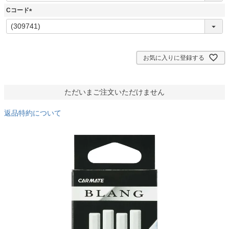
須
Cコード
)
(
必
須
)
お気に入りに登録する
ただいまご注文いただけません
返品特約について