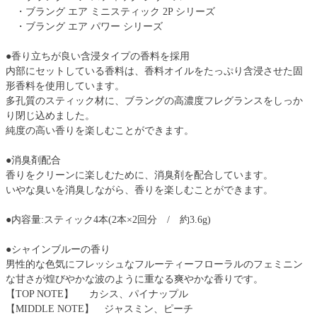
・ブラング エア ミニスティック 2P シリーズ
・ブラング エア パワー シリーズ
●香り立ちが良い含浸タイプの香料を採用
内部にセットしている香料は、香料オイルをたっぷり含浸させた固
形香料を使用しています。
多孔質のスティック材に、ブラングの高濃度フレグランスをしっか
り閉じ込めました。
純度の高い香りを楽しむことができます。
●消臭剤配合
香りをクリーンに楽しむために、消臭剤を配合しています。
いやな臭いを消臭しながら、香りを楽しむことができます。
●内容量:スティック4本(2本×2回分 / 約3.6g)
●シャインブルーの香り
男性的な色気にフレッシュなフルーティーフローラルのフェミニン
な甘さが煌びやかな波のように重なる爽やかな香りです。
【TOP NOTE】 カシス、パイナップル
【MIDDLE NOTE】 ジャスミン、ピーチ