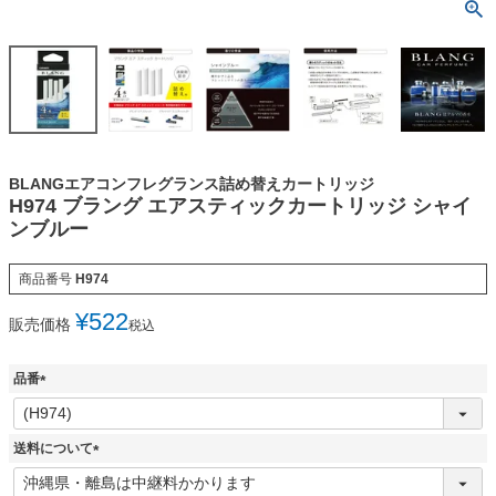
BLANGエアコンフレグランス詰め替えカートリッジ
H974 ブラング エアスティックカートリッジ シャイ
ンブルー
商品番号
H974
¥
522
販売価格
税込
品番
(
必
須
送料について
)
(
必