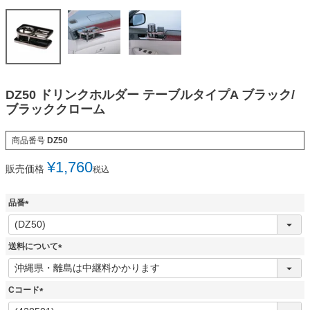
DZ50 ドリンクホルダー テーブルタイプA ブラック/
ブラッククローム
商品番号
DZ50
¥
1,760
販売価格
税込
品番
(
必
須
送料について
)
(
必
須
Cコード
)
(