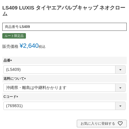
LS409 LUXIS タイヤエアバルブキャップ ネオクロー
ム
商品番号
LS409
ルート限定品
¥
2,640
販売価格
税込
品番
(
必
須
送料について
)
(
必
須
Cコード
)
(
必
須
)
お気に入りに登録する