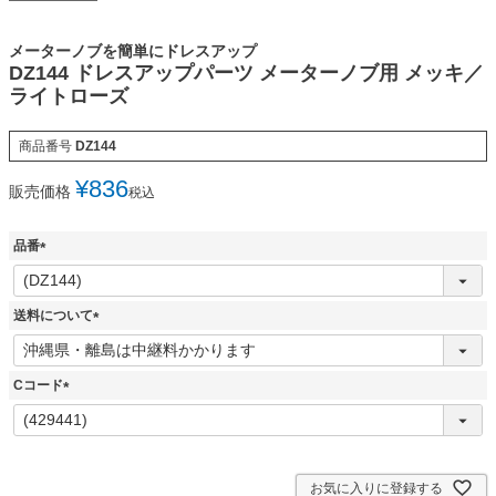
メーターノブを簡単にドレスアップ
DZ144 ドレスアップパーツ メーターノブ用 メッキ／
ライトローズ
商品番号
DZ144
¥
836
販売価格
税込
品番
(
必
須
送料について
)
(
必
須
Cコード
)
(
必
須
)
お気に入りに登録する