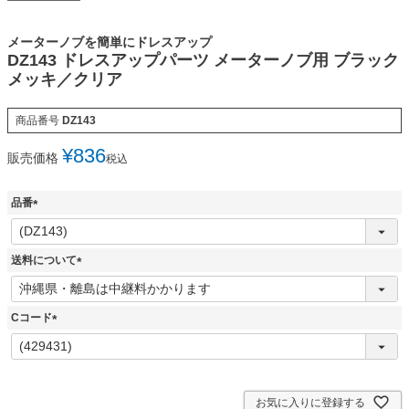
メーターノブを簡単にドレスアップ
DZ143 ドレスアップパーツ メーターノブ用 ブラック
メッキ／クリア
商品番号
DZ143
¥
836
販売価格
税込
品番
(
必
須
送料について
)
(
必
須
Cコード
)
(
必
須
)
お気に入りに登録する