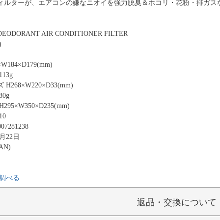
ィルターが、エアコンの嫌なニオイを強力脱臭＆ホコリ・花粉・排ガス
EODORANT AIR CONDITIONER FILTER
)
184×D179(mm)
13g
268×W220×D33(mm)
0g
95×W350×D235(mm)
10
07281238
1月22日
AN)
調べる
返品・交換について