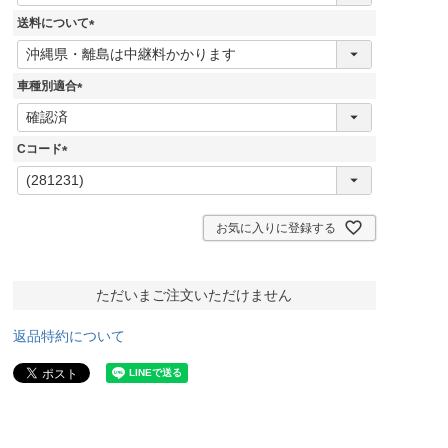
須
送料について
)
(
必
須
車種別適合
)
(
必
須
Cコード
)
(
必
須
)
お気に入りに登録する
ただいまご注文いただけません
返品特約について