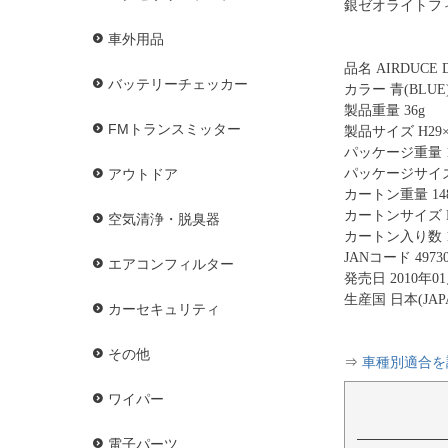
銀ゼオライトフ
車外用品
品名 AIRDUCE D
バッテリーチェッカー
カラー 青(BLUE
製品重量 36g
FMトランスミッター
製品サイズ H29×W
パッケージ重量 1
パッケージサイズ H
アウトドア
カートン重量 148
カートンサイズ H2
空気清浄・脱臭器
カートン入り数 
JANコード 49730
エアコンフィルター
発売日 2010年0
生産国 日本(JAP
カーセキュリティ
その他
⇒
車種別適合を
ワイパー
電子パーツ