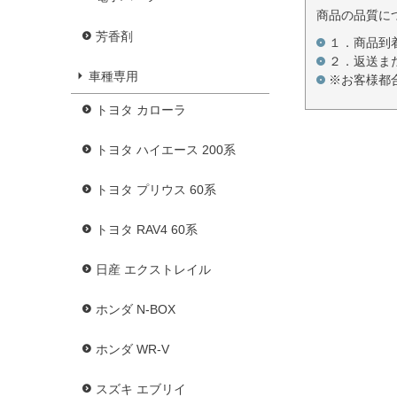
商品の品質に
芳香剤
１．商品到
２．返送ま
車種専用
※お客様都
トヨタ カローラ
トヨタ ハイエース 200系
トヨタ プリウス 60系
トヨタ RAV4 60系
日産 エクストレイル
ホンダ N-BOX
ホンダ WR-V
スズキ エブリイ