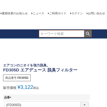
夏期休業のお知らせ
ニュース
ご利用ガイド
ログイン
お問い合わせ
エアコンのニオイを強力脱臭。
FD305D エアデュース 脱臭フィルター
商品番号
FD305D
¥
3,122
販売価格
税込
品番
(
必