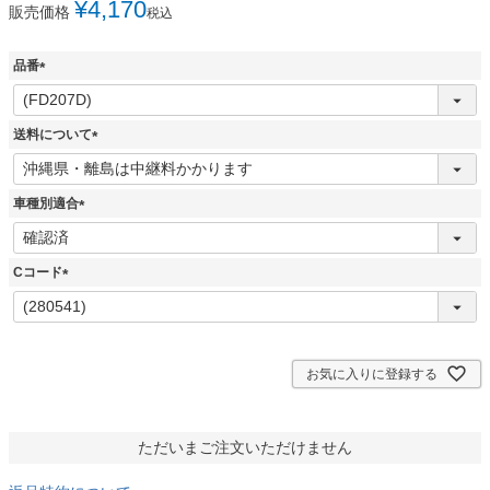
¥
4,170
販売価格
税込
品番
(
必
須
送料について
)
(
必
須
車種別適合
)
(
必
須
Cコード
)
(
必
須
)
お気に入りに登録する
ただいまご注文いただけません