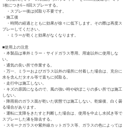
1枚につき6～8回スプレーする。
・スプレー後は拭取り不要です。
・施工後
・時間の経過とともに効果が徐々に低下します。その際は再度ス
プレーしてください。
・ミラーが乾くと効果がなくなります。
■使用上の注意
・本製品は車外ミラー・サイドガラス専用。用途以外に使用しな
い。
・通気の良い所で作業する。
・万一、ミラーおよびガラス以外の場所に付着した場合は、充分に
水を含んだタオル等で直ちに拭取る。
・走行中は施工しない。
・キズの原因になるので、風の強い時や砂ぼこりの多い所では施工
しない。
・降雨前のガラス面が乾いた状態では施工しない。乾燥後、白く曇
る場合があります。
・運転に支障をきたすと判断した場合は、使用を中止し水拭き等で
スプレーした液を除去する。
・スモークガラスや紫外線カットガラス等、ガラスの色によっては