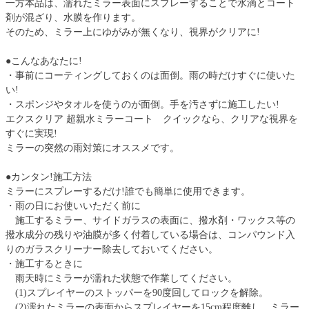
一方本品は、濡れたミラー表面にスプレーすることで水滴とコート
剤が混ざり、水膜を作ります。
そのため、ミラー上にゆがみが無くなり、視界がクリアに!
●こんなあなたに!
・事前にコーティングしておくのは面倒。雨の時だけすぐに使いた
い!
・スポンジやタオルを使うのが面倒。手を汚さずに施工したい!
エクスクリア 超親水ミラーコート クイックなら、クリアな視界を
すぐに実現!
ミラーの突然の雨対策にオススメです。
●カンタン!施工方法
ミラーにスプレーするだけ!誰でも簡単に使用できます。
・雨の日にお使いいただく前に
施工するミラー、サイドガラスの表面に、撥水剤・ワックス等の
撥水成分の残りや油膜が多く付着している場合は、コンパウンド入
りのガラスクリーナー除去しておいてください。
・施工するときに
雨天時にミラーが濡れた状態で作業してください。
(1)スプレイヤーのストッパーを90度回してロックを解除。
(2)濡れたミラーの表面からスプレイヤーを15cm程度離し、ミラー