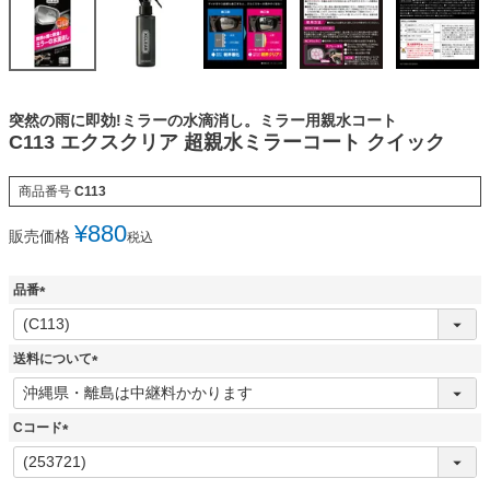
突然の雨に即効!ミラーの水滴消し。ミラー用親水コート
C113 エクスクリア 超親水ミラーコート クイック
商品番号
C113
¥
880
販売価格
税込
品番
(
必
須
送料について
)
(
必
須
Cコード
)
(
必