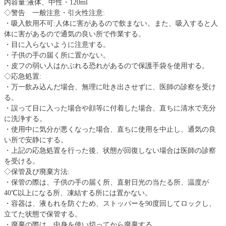
内容量:液体、中性・120ml
◇警告 一般注意・引火性注意:
・吸入飲用不可:人体に害があるので飲まない。また、吸入すると人
体に害があるので通気の良い所で作業する。
・目に入らないように注意する。
・子供の手の届く所に置かない。
・皮フの弱い人はかぶれる恐れがあるので保護手袋を使用する。
◇応急処置:
・万一飲み込んだ場合、無理に吐き出させずに、医師の診察を受け
る。
・誤って目に入った場合や顔等に付着した場合、直ちに清水で充分
に洗浄する。
・使用中に気分が悪くなった場合、直ちに使用を中止し、通気の良
い所で安静にする。
・上記の応急処置を行った後、状態が回復しない場合は医師の診察
を受ける。
◇保管及び廃棄方法:
・保管の際は、子供の手の届く所、直射日光の当たる所、温度が
40℃以上になる所、凍結する所には置かない。
・容器は、液もれを防ぐため、ストッパーを90度回してロックし、
立てた状態で保管する。
・廃棄の際は、中身を使い切ってから廃棄する。