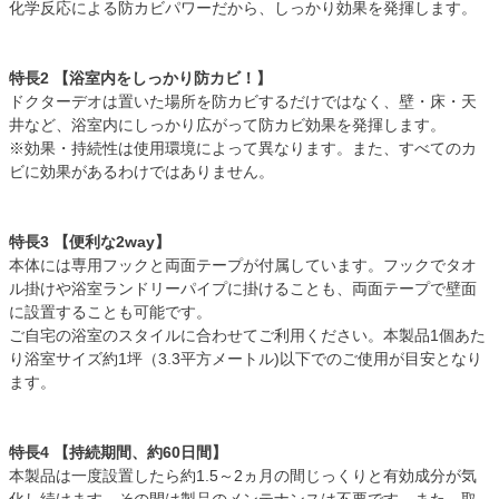
化学反応による防カビパワーだから、しっかり効果を発揮します。
特長2 【浴室内をしっかり防カビ！】
ドクターデオは置いた場所を防カビするだけではなく、壁・床・天
井など、浴室内にしっかり広がって防カビ効果を発揮します。
※効果・持続性は使用環境によって異なります。また、すべてのカ
ビに効果があるわけではありません。
特長3 【便利な2way】
本体には専用フックと両面テープが付属しています。フックでタオ
ル掛けや浴室ランドリーパイプに掛けることも、両面テープで壁面
に設置することも可能です。
ご自宅の浴室のスタイルに合わせてご利用ください。本製品1個あた
り浴室サイズ約1坪（3.3平方メートル)以下でのご使用が目安となり
ます。
特長4 【持続期間、約60日間】
本製品は一度設置したら約1.5～2ヵ月の間じっくりと有効成分が気