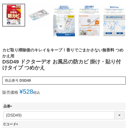
カビ取り掃除後のキレイをキープ！香りでごまかさない無香料 つめ
かえ用
DSD49 ドクターデオ お風呂の防カビ 掛け・貼り付
けタイプ つめかえ
商品番号
DSD49
¥
528
販売価格
税込
品番
(
必
須
Cコード
)