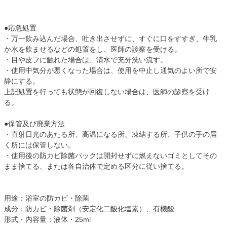
●応急処置
・万一飲み込んだ場合、吐き出させずに、すぐに口をすすぎ、牛乳
か水を飲ませるなどの処置をし、医師の診察を受ける。
・目や皮フに触れた場合は、清水で充分洗い流す。
・使用中気分が悪くなった場合は、使用を中止し通気のよい所で安
静にする。
上記処置を行っても状態が回復しない場合は、医師の診察を受け
る。
●保管及び廃棄方法
・直射日光のあたる所、高温になる所、凍結する所、子供の手の届
く所には保管しない。
・使用後の防カビ除菌パックは開封せずに燃えないゴミとしてその
まま捨てる、または各自治体で定める区分に従い捨てる。
用途：浴室の防カビ・除菌
成分：防カビ・除菌剤（安定化二酸化塩素）、有機酸
形式・内容量：液体・25ml