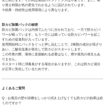
化し続けます。その間は製品のメンテナンスは不要です。また、取
り替え時期が色の変化でわかるように設計されています。
※効果・持続性は使用環境により異なります。
防カビ除菌パックの秘密
防カビ除菌パックは内側でふたつに分かれており、一方で防カビパ
ワーが眠っています。もう一方には眠っている防カビパワーを起こ
すための促進剤が入っています。
使用開始時にパックをぐっと押し込むことで、2種類の成分が混ざり
あい、二酸化塩素が発生して防カビがスタートします。
この作業の際、液体に直接触れる必要はなく、煙や蒸気の発生もあ
りません。
※スタート時に消毒臭がする場合がありますが、これは防カビ成分
が正常に気化しているためです。
よくあるご質問
Q：お風呂の壁や浴槽をしっかり拭き上げなくても防カビの効果は続
くのですか？