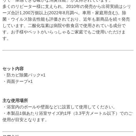
リで「体感できる確かな消臭性能」が支持されています。
多くのリピーター様に支えられ、2010年の発売から出荷実績はシリ
ーズ合計1,200万個以上(2022年8月調べ。車用・家庭用含む)。除
菌・ウイルス除去性能も評価されており、近年も新商品を続々発売
しています。二酸化塩素は病院や飲食店で使用されている成分で
す。お子様やペットがいらっしゃるご家庭でもご使用いただけま
す。
セット内容
・防カビ除菌パック×1
・両面テープ×1
主な使用場所
・浴室内のポールや壁面などに設置して使用してください。
・本製品1個あたり浴室サイズ約1坪（3.3平方メートル以下）でのご
使用が目安となります。