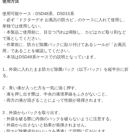
使用方法
使用可能ケース：DSD48系、DSD15系
・必ず「ドクターデオ お風呂の防カビ」のケースに入れて使用し、
単独では使用しない。
・本製品ご使用前に、目立つ汚れは掃除し、カビはカビ取り剤など
で落としてください。
・作業前に、防カビ除菌パックに貼り付けてあるシールが「お風呂
用」であることを確認してください。
・本項はDSD48系ケースでの説明となっています。
1．外袋に入れたまま防カビ除菌パック（以下パック）を縦半分に折
る。
2．青い液が入った方を一気に強く押す。
・液を押し出す際は、中央の液境界線をふさがないこと。
・両方の液が混ざることによって性能が発揮されます。
3．外袋からパックを取り出す。
・外袋を破る際に内側のパックを破らないように注意する。
・外袋から出さないと効果が発揮されません。
・防カビ除菌成分がパックを透過して空間に広がります。