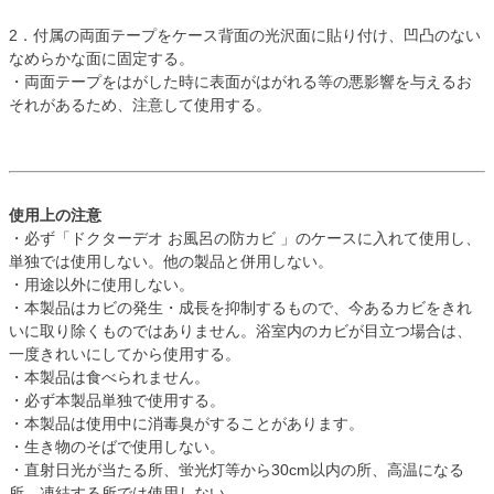
2．付属の両面テープをケース背面の光沢面に貼り付け、凹凸のない
なめらかな面に固定する。
・両面テープをはがした時に表面がはがれる等の悪影響を与えるお
それがあるため、注意して使用する。
使用上の注意
・必ず「ドクターデオ お風呂の防カビ 」のケースに入れて使用し、
単独では使用しない。他の製品と併用しない。
・用途以外に使用しない。
・本製品はカビの発生・成長を抑制するもので、今あるカビをきれ
いに取り除くものではありません。浴室内のカビが目立つ場合は、
一度きれいにしてから使用する。
・本製品は食べられません。
・必ず本製品単独で使用する。
・本製品は使用中に消毒臭がすることがあります。
・生き物のそばで使用しない。
・直射日光が当たる所、蛍光灯等から30cm以内の所、高温になる
所、凍結する所では使用しない。