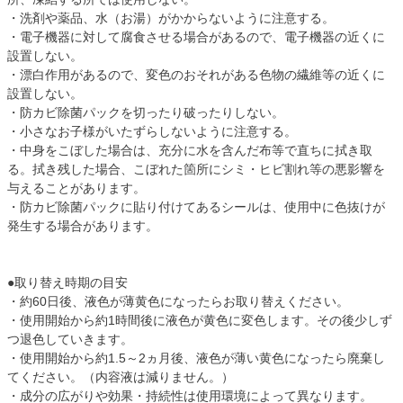
・洗剤や薬品、水（お湯）がかからないように注意する。
・電子機器に対して腐食させる場合があるので、電子機器の近くに
設置しない。
・漂白作用があるので、変色のおそれがある色物の繊維等の近くに
設置しない。
・防カビ除菌パックを切ったり破ったりしない。
・小さなお子様がいたずらしないように注意する。
・中身をこぼした場合は、充分に水を含んだ布等で直ちに拭き取
る。拭き残した場合、こぼれた箇所にシミ・ヒビ割れ等の悪影響を
与えることがあります。
・防カビ除菌パックに貼り付けてあるシールは、使用中に色抜けが
発生する場合があります。
●取り替え時期の目安
・約60日後、液色が薄黄色になったらお取り替えください。
・使用開始から約1時間後に液色が黄色に変色します。その後少しず
つ退色していきます。
・使用開始から約1.5～2ヵ月後、液色が薄い黄色になったら廃棄し
てください。（内容液は減りません。）
・成分の広がりや効果・持続性は使用環境によって異なります。