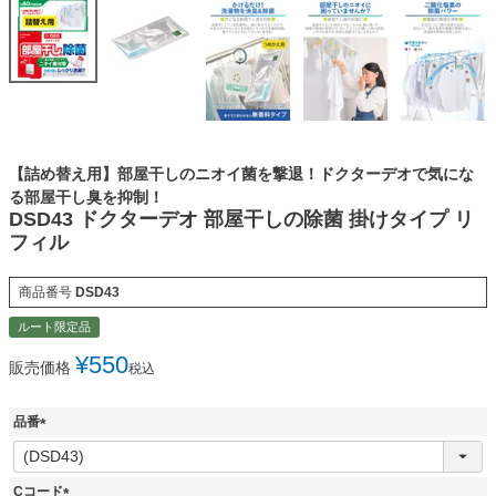
【詰め替え用】部屋干しのニオイ菌を撃退！ドクターデオで気にな
る部屋干し臭を抑制！
DSD43 ドクターデオ 部屋干しの除菌 掛けタイプ リ
フィル
商品番号
DSD43
ルート限定品
¥
550
販売価格
税込
品番
(
必
須
Cコード