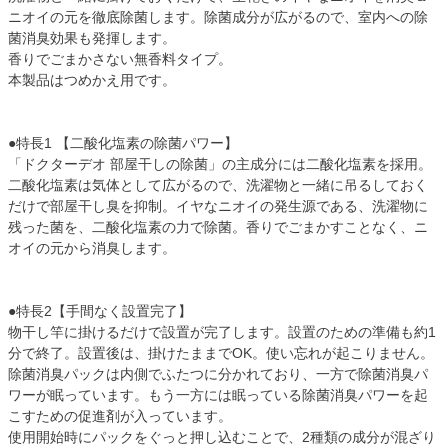
ニオイの元を徹底除菌します。除菌成分が広がるので、室内への除
菌消臭効果も発揮します。
香りでごまかさない無香料タイプ。
本製品はつめかえ用です。
●特長1 【二酸化塩素の除菌パワー】
「ドクターデオ 部屋干しの除菌」の主成分には二酸化塩素を採用。
二酸化塩素は気体として広がるので、洗濯物と一緒に吊るしておく
だけで部屋干し臭を抑制。イヤなニオイの発生源である、洗濯物に
残った菌を、二酸化塩素の力で除菌。香りでごまかすことなく、ニ
オイの元から消臭します。
●特長2【手間なく設置完了】
物干し竿に掛けるだけで設置が完了します。設置のための準備も約1
分で終了。設置後は、掛けたままでOK。使い忘れが起こりません。
除菌消臭パックは内側でふたつに分かれており、一方で除菌消臭パ
ワーが眠っています。もう一方には眠っている除菌消臭パワーを起
こすための促進剤が入っています。
使用開始時にパックをぐっと押し込むことで、2種類の成分が混ざり