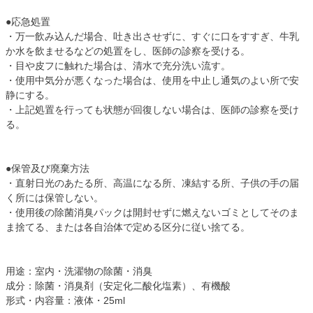
●応急処置
・万一飲み込んだ場合、吐き出させずに、すぐに口をすすぎ、牛乳
か水を飲ませるなどの処置をし、医師の診察を受ける。
・目や皮フに触れた場合は、清水で充分洗い流す。
・使用中気分が悪くなった場合は、使用を中止し通気のよい所で安
静にする。
・上記処置を行っても状態が回復しない場合は、医師の診察を受け
る。
●保管及び廃棄方法
・直射日光のあたる所、高温になる所、凍結する所、子供の手の届
く所には保管しない。
・使用後の除菌消臭パックは開封せずに燃えないゴミとしてそのま
ま捨てる、または各自治体で定める区分に従い捨てる。
用途：室内・洗濯物の除菌・消臭
成分：除菌・消臭剤（安定化二酸化塩素）、有機酸
形式・内容量：液体・25ml