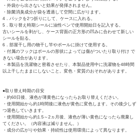
・外袋から出さないと効果が発揮されません。
・除菌消臭成分が袋を透過して空間に広がります。
4．パックを2つ折りにして、ケースに入れる。
5．取り替え時期シールに油性ペンで使用開始日を記入する。
古いシールを剥がし、ケース背面の正方形の凹みに合わせて新しい
シールを貼る。
6．部屋干し用の物干し竿やポールに掛けて使用する。
・付属のフックはポールの形状によっては傷がついたり取り付け で
きない場合があります。
・本製品を洗濯物と密着させたり、本製品使用中に洗濯物を48時間
以上干したままにしないこと。変色・変質のおそれがあります。
●取り替え時期の目安
・約60日後、液色が薄黄色になったらお取り替えください。
・使用開始から約1時間後に液色が黄色に変色します。その後少しず
つ退色していきます。
・使用開始から約1.5～2ヵ月後、液色が薄い黄色になったら廃棄し
てください。（内容液は減りません。）
・成分の広がりや効果・持続性は使用環境によって異なります。