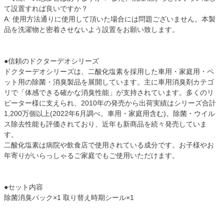
て設置すれば良いですか？
A: 使用方法通りに使用して頂いた場合には問題ございません。本製
品を洗濯物と密着させないよう設置をお願い致します。
●信頼のドクターデオシリーズ
ドクターデオシリーズは、二酸化塩素を採用した車用・家庭用・ペ
ット用の除菌・消臭製品を展開しています。主に車用消臭剤カテゴ
リで「体感できる確かな消臭性能」が支持されています。多くのリ
ピーター様に支えられ、2010年の発売から出荷実績はシリーズ合計
1,200万個以上(2022年6月調べ。車用・家庭用含む)。除菌・ウイル
ス除去性能も評価されており、近年も新商品を続々発売していま
す。
二酸化塩素は病院や飲食店で使用されている成分です。お子様やお
年寄りがいらっしゃるご家庭でもご使用いただけます。
●セット内容
除菌消臭パック×1 取り替え時期シール×1