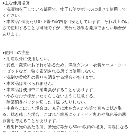
●主な使用場所
・洗濯物を干している部屋で、物干し竿やポールに掛けて使用して
ください。
・本製品1個あたり6～8畳の室内を目安としています。それ以上の広
さで使用することは可能ですが、充分な効果を発揮できない場合が
あります。
●使用上の注意
・用途以外に使用しない。
・変色・変質のおそれがあるため、洋服タンス・衣装ケース・クロ
ーゼットなど、狭く密閉される所では使用しない。
・洗剤や柔軟剤の香りも消臭する場合があります。
・本製品は食べられません。
・本製品は使用中に消毒臭がすることがあります。
・小さなお子様がいたずらしないように注意する。
・除菌消臭パックを切ったり破ったりしない。
・中身をこぼした場合は、充分に水を含んだ布等で直ちに拭き取
る。拭き残した場合、こぼれた箇所にシミ・ヒビ割れや脱色等の悪
影響を与えることがあります。
・直射日光のあたる所、蛍光灯等から30cm以内の場所、高温になる