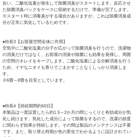
合い、二酸化塩素が発生して除菌消臭がスタートします。反応させ
た除菌消臭パックをケースに収納するだけで、準備が完了します。
※スタート時に消毒臭がする場合がありますが、これは除菌消臭成
分が正常に気化しているためです。
●特長3【お部屋空間全体に作用】
空気中に二酸化塩素の分子が広がって除菌消臭を行うので、洗濯物
の消臭だけではなく、お部屋の消臭や除菌にも効果を発揮し、周囲
の空間のキレイをキープします。二酸化塩素による分解消臭を行う
ため、イヤなニオイも香りでごまかすことなくしっかり消臭しま
す。
※6畳～8畳を目安としています。
●特長4【持続期間約60日】
本製品は一度設置したら約1.5～2か月の間じっくりと有効成分が気
化し続けます。気化した成分によって除菌をするので、洗濯の頻度
に関わらず効果が持続します。その間は製品のメンテナンスは不要
です。また、取り替え時期が色の変化でわかるように設計されてい