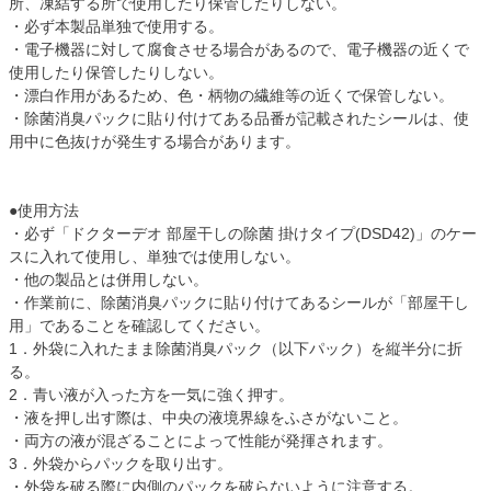
所、凍結する所で使用したり保管したりしない。
・必ず本製品単独で使用する。
・電子機器に対して腐食させる場合があるので、電子機器の近くで
使用したり保管したりしない。
・漂白作用があるため、色・柄物の繊維等の近くで保管しない。
・除菌消臭パックに貼り付けてある品番が記載されたシールは、使
用中に色抜けが発生する場合があります。
●使用方法
・必ず「ドクターデオ 部屋干しの除菌 掛けタイプ(DSD42)」のケー
スに入れて使用し、単独では使用しない。
・他の製品とは併用しない。
・作業前に、除菌消臭パックに貼り付けてあるシールが「部屋干し
用」であることを確認してください。
1．外袋に入れたまま除菌消臭パック（以下パック）を縦半分に折
る。
2．青い液が入った方を一気に強く押す。
・液を押し出す際は、中央の液境界線をふさがないこと。
・両方の液が混ざることによって性能が発揮されます。
3．外袋からパックを取り出す。
・外袋を破る際に内側のパックを破らないように注意する。