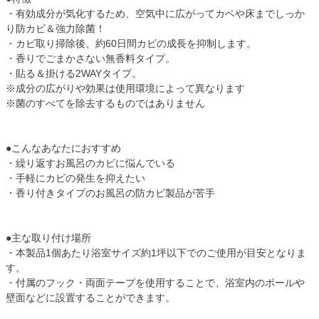
・有効成分が気化するため、空気中に広がってカベや床までしっか
り防カビ＆強力除菌！
・カビ取り掃除後、約60日間カビの成長を抑制します。
・香りでごまかさない無香料タイプ。
・貼る＆掛ける2WAYタイプ。
※成分の広がりや効果は使用環境によって異なります
※菌のすべてを除去するものではありません
●こんなあなたにおすすめ
・繰り返すお風呂のカビに悩んでいる
・手軽にカビの発生を抑えたい
・香り付きタイプのお風呂の防カビ製品が苦手
●主な取り付け場所
・本製品1個あたり浴室サイズ約1坪以下でのご使用が目安となりま
す。
・付属のフック・両面テープを使用することで、浴室内のポールや
壁面などに設置することができます。