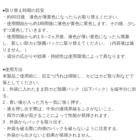
●取り替え時期の目安
・約60日後、液色が薄黄色になったらお取り替えください。
・使用開始から約1時間後に液色が黄色に変色します。その後、少し
ずつ退色していきます。
・使用開始から約1.5～2ヵ月後、液色が薄い黄色になったら廃棄
し、新しい防カビ除菌パックに取り替えてください。（内容液は減
りません。）
・成分の広がりや効果・持続性は使用環境によって異なります。
●使用方法
本製品ご使用前に、目立つ汚れは掃除し、カビはカビ取り剤などで
落としてください。
1．外袋に入れたまま防カビ除菌パック（以下パック）を縦半分に折
る。
2．青い液が入った方を一気に強く押す。
・液を押し出す際は、中央の液境界線をふさがないこと。
・両方の液が混ざることによって性能が発揮されます。
3．外袋からパックを取り出す。
・外袋を破る際に内側のパックを破らないように注意する。
・外袋から出さないと効果が発揮されません。