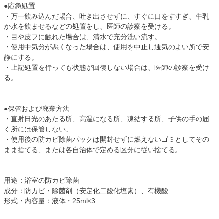
●応急処置
・万一飲み込んだ場合、吐き出させずに、すぐに口をすすぎ、牛乳
か水を飲ませるなどの処置をし、医師の診察を受ける。
・目や皮フに触れた場合は、清水で充分洗い流す。
・使用中気分が悪くなった場合は、使用を中止し通気のよい所で安
静にする。
・上記処置を行っても状態が回復しない場合は、医師の診察を受け
る。
●保管および廃棄方法
・直射日光のあたる所、高温になる所、凍結する所、子供の手の届
く所には保管しない。
・使用後の防カビ除菌パックは開封せずに燃えないゴミとしてその
まま捨てる、または各自治体で定める区分に従い捨てる。
用途：浴室の防カビ除菌
成分：防カビ・除菌剤（安定化二酸化塩素）、有機酸
形式・内容量：液体・25ml×3