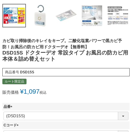
カビ取り掃除後のキレイをキープ。二酸化塩素パワーで黒カビ予
防！お風呂の防カビ用ドクターデオ【無香料】
DSD15S ドクターデオ 常設タイプ お風呂の防カビ用
本体＆詰め替えセット
商品番号
DSD15S
ルート限定品
¥
1,097
販売価格
税込
品番
(
必
須
Cコード
)
(