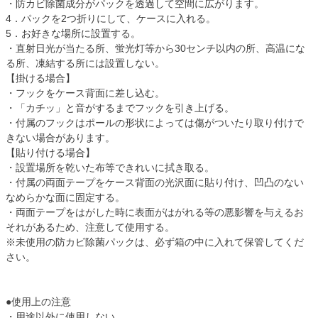
・防カビ除菌成分がパックを透過して空間に広がります。
4．パックを2つ折りにして、ケースに入れる。
5．お好きな場所に設置する。
・直射日光が当たる所、蛍光灯等から30センチ以内の所、高温にな
る所、凍結する所には設置しない。
【掛ける場合】
・フックをケース背面に差し込む。
・「カチッ」と音がするまでフックを引き上げる。
・付属のフックはポールの形状によっては傷がついたり取り付けで
きない場合があります。
【貼り付ける場合】
・設置場所を乾いた布等できれいに拭き取る。
・付属の両面テープをケース背面の光沢面に貼り付け、凹凸のない
なめらかな面に固定する。
・両面テープをはがした時に表面がはがれる等の悪影響を与えるお
それがあるため、注意して使用する。
※未使用の防カビ除菌パックは、必ず箱の中に入れて保管してくだ
さい。
●使用上の注意
・用途以外に使用しない。