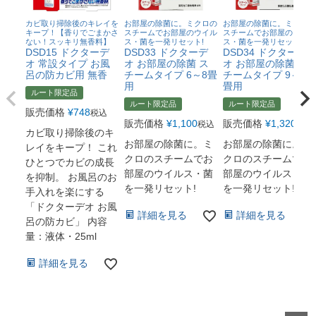
カビ取り掃除後のキレイを
お部屋の除菌に。ミクロの
お部屋の除菌に。ミクロの
キープ！【香りでごまかさ
スチームでお部屋のウイル
スチームでお部屋のウイル
ない！スッキリ無香料】
ス・菌を一発リセット!
ス・菌を一発リセット!
DSD15 ドクターデ
DSD33 ドクターデ
DSD34 ドクターデ
オ 常設タイプ お風
オ お部屋の除菌 ス
オ お部屋の除菌 ス
呂の防カビ用 無香
チームタイプ 6～8畳
チームタイプ 9～16
用
畳用
ルート限定品
ルート限定品
ルート限定品
販売価格
¥
748
税込
販売価格
¥
1,100
販売価格
¥
1,320
税込
税込
カビ取り掃除後のキ
お部屋の除菌に。ミ
お部屋の除菌に。ミ
レイをキープ！ これ
クロのスチームでお
クロのスチームでお
ひとつでカビの成長
部屋のウイルス・菌
部屋のウイルス・菌
を抑制。 お風呂のお
を一発リセット!
を一発リセット!
手入れを楽にする
「ドクターデオ お風
詳細を見る
詳細を見る
呂の防カビ」 内容
量：液体・25ml
詳細を見る