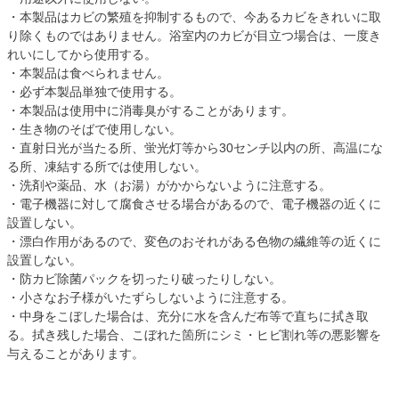
・本製品はカビの繁殖を抑制するもので、今あるカビをきれいに取
り除くものではありません。浴室内のカビが目立つ場合は、一度き
れいにしてから使用する。
・本製品は食べられません。
・必ず本製品単独で使用する。
・本製品は使用中に消毒臭がすることがあります。
・生き物のそばで使用しない。
・直射日光が当たる所、蛍光灯等から30センチ以内の所、高温にな
る所、凍結する所では使用しない。
・洗剤や薬品、水（お湯）がかからないように注意する。
・電子機器に対して腐食させる場合があるので、電子機器の近くに
設置しない。
・漂白作用があるので、変色のおそれがある色物の繊維等の近くに
設置しない。
・防カビ除菌パックを切ったり破ったりしない。
・小さなお子様がいたずらしないように注意する。
・中身をこぼした場合は、充分に水を含んだ布等で直ちに拭き取
る。拭き残した場合、こぼれた箇所にシミ・ヒビ割れ等の悪影響を
与えることがあります。