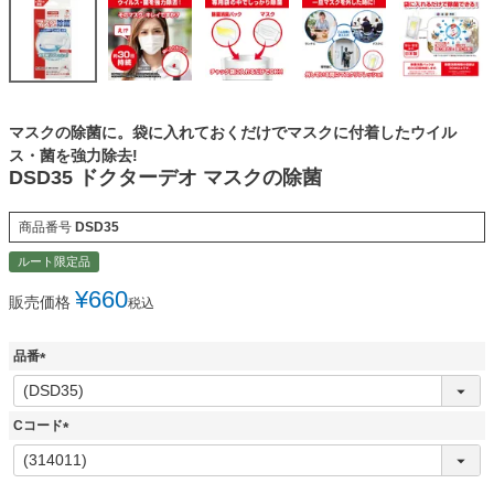
マスクの除菌に。袋に入れておくだけでマスクに付着したウイル
ス・菌を強力除去!
DSD35 ドクターデオ マスクの除菌
商品番号
DSD35
ルート限定品
¥
660
販売価格
税込
品番
(
必
須
Cコード
)
(
必
須