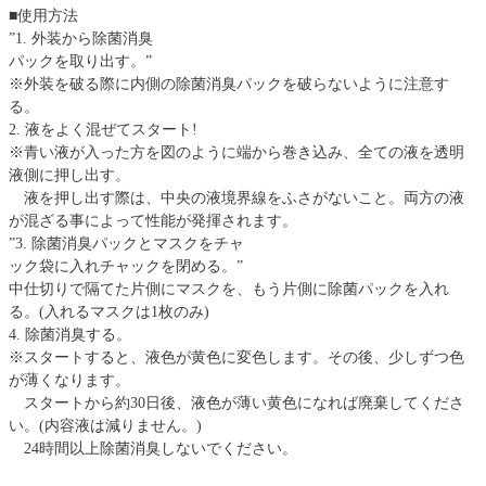
■使用方法
”1. 外装から除菌消臭
パックを取り出す。”
※外装を破る際に内側の除菌消臭パックを破らないように注意す
る。
2. 液をよく混ぜてスタート!
※青い液が入った方を図のように端から巻き込み、全ての液を透明
液側に押し出す。
液を押し出す際は、中央の液境界線をふさがないこと。両方の液
が混ざる事によって性能が発揮されます。
”3. 除菌消臭パックとマスクをチャ
ック袋に入れチャックを閉める。”
中仕切りで隔てた片側にマスクを、もう片側に除菌パックを入れ
る。(入れるマスクは1枚のみ)
4. 除菌消臭する。
※スタートすると、液色が黄色に変色します。その後、少しずつ色
が薄くなります。
スタートから約30日後、液色が薄い黄色になれば廃棄してくださ
い。(内容液は減りません。)
24時間以上除菌消臭しないでください。