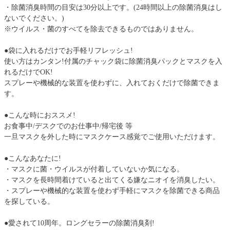
・除菌消臭時間の目安は30分以上です。(24時間以上の除菌消臭はし
ないでください。)
※ウイルス・菌のすべてを除去できるものではありません。
●袋に入れるだけでお手軽リフレッシュ!
使い方はカンタン!付属のチャック袋に除菌消臭パックとマスクを入
れるだけでOK!
スプレーや機械的な装置を使わずに、入れておくだけで除菌できま
す。
●こんな時におススメ!
お食事中/デスクでのお仕事中/帰宅後 等
一旦マスクを外した時にマスクケース感覚でご使用いただけます。
●こんなあなたに!
・マスクに菌・ウイルスが付着していないか気になる。
・マスクを長時間着けていると出てくる嫌なニオイを消臭したい。
・スプレーや機械的な装置を使わず手軽にマスクを除菌できる商品
を探している。
●愛されて10周年。ロングセラーの除菌消臭剤!