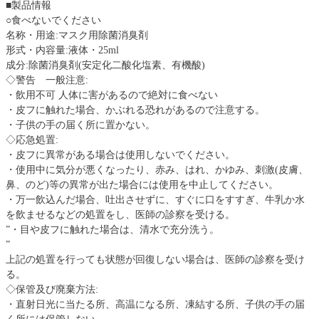
■製品情報
○食べないでください
名称・用途:マスク用除菌消臭剤
形式・内容量:液体・25ml
成分:除菌消臭剤(安定化二酸化塩素、有機酸)
◇警告 一般注意:
・飲用不可 人体に害があるので絶対に食べない
・皮フに触れた場合、かぶれる恐れがあるので注意する。
・子供の手の届く所に置かない。
◇応急処置:
・皮フに異常がある場合は使用しないでください。
・使用中に気分が悪くなったり、赤み、はれ、かゆみ、刺激(皮膚、
鼻、のど)等の異常が出た場合には使用を中止してください。
・万一飲込んだ場合、吐出させずに、すぐに口をすすぎ、牛乳か水
を飲ませるなどの処置をし、医師の診察を受ける。
”・目や皮フに触れた場合は、清水で充分洗う。
”
上記の処置を行っても状態が回復しない場合は、医師の診察を受け
る。
◇保管及び廃棄方法:
・直射日光に当たる所、高温になる所、凍結する所、子供の手の届