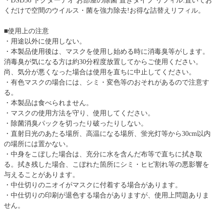
・DSD36 ドクターデオ お部屋の除菌 置きタイプ リフィル:置いてお
くだけで空間のウイルス・菌を強力除去!お得な詰替えリフィル。
■使用上の注意
・用途以外に使用しない。
・本製品使用後は、マスクを使用し始める時に消毒臭等がします。
消毒臭が気になる方は約30分程度放置してからご使用ください。
尚、気分が悪くなった場合は使用を直ちに中止してください。
・有色マスクの場合には、シミ・変色等のおそれがあるので注意す
る。
・本製品は食べられません。
・マスクの使用方法を守り、使用してください。
・除菌消臭パックを切ったり破ったりしない。
・直射日光のあたる場所、高温になる場所、蛍光灯等から30cm以内
の場所には置かない。
・中身をこぼした場合は、充分に水を含んだ布等で直ちに拭き取
る。拭き残した場合、こぼれた箇所にシミ・ヒビ割れ等の悪影響を
与えることがあります。
・中仕切りのニオイがマスクに付着する場合があります。
・中仕切りの印刷が退色する場合がありますが、使用上問題ありま
せん。