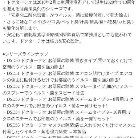
・ドクターデオは2010年2月に車用消臭剤として誕生!2020年で10周年
を迎える除菌消臭剤のシリーズです。
・「安定化二酸化塩素」がウイルス・菌に積極付着して強力除去!
・さらに嫌なニオイ(タバコ臭/ペット臭/汗臭/尿臭/食べ物臭/カビ臭 )
も酸化分解します。
・安定化二酸化塩素は医療機関や飲食店で業務用としても使われて
います。ドクターデオは強力&安心設計。
●シリーズラインナップ
・DSD30 ドクターデオ お部屋の除菌 置きタイプ:置いておくだけで
空間のウイルス・菌を強力除去!
・DSD31 ドクターデオ お部屋の除菌 エアコン貼付けタイプ:エアコ
ンの側面に貼付けるだけでお部屋のウイルス・菌を強力除去!
・DSD32 ドクターデオ お部屋の除菌 スプレータイプ:細かいミスト
のスプレーでウイルス・菌をスピード除去!
・DSD33 ドクターデオ お部屋の除菌 スチームタイプ 6～8畳用:ミク
ロのスチームでお部屋のウイルス・菌を一発リセット!
・DSD34 ドクターデオ お部屋の除菌 スチームタイプ 9～16畳用:ミ
クロのスチームでお部屋のウイルス・菌を一発リセット!
・DSD35 ドクターデオ マスクの除菌:袋に入れておくだけでマスクに
付着したウイルス・菌を強力除去!←本製品