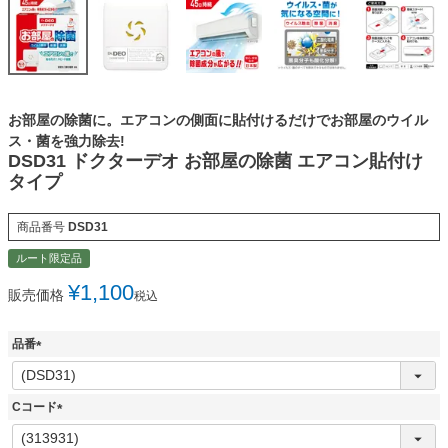
お部屋の除菌に。エアコンの側面に貼付けるだけでお部屋のウイル
ス・菌を強力除去!
DSD31 ドクターデオ お部屋の除菌 エアコン貼付け
タイプ
商品番号
DSD31
ルート限定品
¥
1,100
販売価格
税込
品番
(
必
須
Cコード
)
(
必