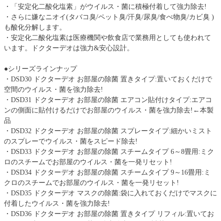
・「安定化二酸化塩素」がウイルス・菌に積極付着して強力除去!
・さらに嫌なニオイ(タバコ臭/ペット臭/汗臭/尿臭/食べ物臭/カビ臭 )
も酸化分解します。
・安定化二酸化塩素は医療機関や飲食店で業務用としても使われて
います。ドクターデオは強力&安心設計。
●シリーズラインナップ
・DSD30 ドクターデオ お部屋の除菌 置きタイプ:置いておくだけで
空間のウイルス・菌を強力除去!
・DSD31 ドクターデオ お部屋の除菌 エアコン貼付けタイプ:エアコ
ンの側面に貼付けるだけでお部屋のウイルス・菌を強力除去!←本製
品
・DSD32 ドクターデオ お部屋の除菌 スプレータイプ:細かいミスト
のスプレーでウイルス・菌をスピード除去!
・DSD33 ドクターデオ お部屋の除菌 スチームタイプ 6～8畳用:ミク
ロのスチームでお部屋のウイルス・菌を一発リセット!
・DSD34 ドクターデオ お部屋の除菌 スチームタイプ 9～16畳用:ミ
クロのスチームでお部屋のウイルス・菌を一発リセット!
・DSD35 ドクターデオ マスクの除菌:袋に入れておくだけでマスクに
付着したウイルス・菌を強力除去!
・DSD36 ドクターデオ お部屋の除菌 置きタイプ リフィル:置いてお