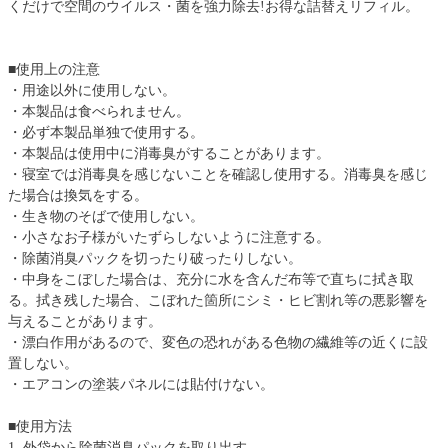
くだけで空間のウイルス・菌を強力除去!お得な詰替えリフィル。
■使用上の注意
・用途以外に使用しない。
・本製品は食べられません。
・必ず本製品単独で使用する。
・本製品は使用中に消毒臭がすることがあります。
・寝室では消毒臭を感じないことを確認し使用する。消毒臭を感じ
た場合は換気をする。
・生き物のそばで使用しない。
・小さなお子様がいたずらしないように注意する。
・除菌消臭パックを切ったり破ったりしない。
・中身をこぼした場合は、充分に水を含んだ布等で直ちに拭き取
る。拭き残した場合、こぼれた箇所にシミ・ヒビ割れ等の悪影響を
与えることがあります。
・漂白作用があるので、変色の恐れがある色物の繊維等の近くに設
置しない。
・エアコンの塗装パネルには貼付けない。
■使用方法
1. 外袋から除菌消臭パックを取り出す。