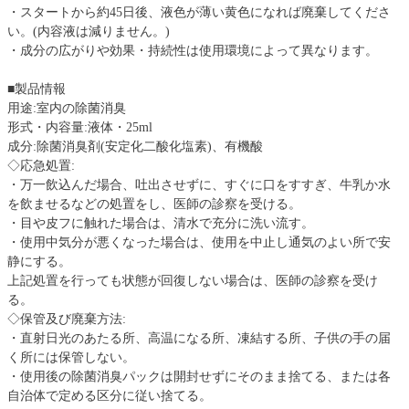
・スタートから約45日後、液色が薄い黄色になれば廃棄してくださ
い。(内容液は減りません。)
・成分の広がりや効果・持続性は使用環境によって異なります。
■製品情報
用途:室内の除菌消臭
形式・内容量:液体・25ml
成分:除菌消臭剤(安定化二酸化塩素)、有機酸
◇応急処置:
・万一飲込んだ場合、吐出させずに、すぐに口をすすぎ、牛乳か水
を飲ませるなどの処置をし、医師の診察を受ける。
・目や皮フに触れた場合は、清水で充分に洗い流す。
・使用中気分が悪くなった場合は、使用を中止し通気のよい所で安
静にする。
上記処置を行っても状態が回復しない場合は、医師の診察を受け
る。
◇保管及び廃棄方法:
・直射日光のあたる所、高温になる所、凍結する所、子供の手の届
く所には保管しない。
・使用後の除菌消臭パックは開封せずにそのまま捨てる、または各
自治体で定める区分に従い捨てる。