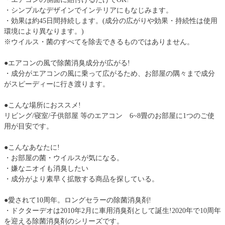
・シンプルなデザインでインテリアにもなじみます。
・効果は約45日間持続します。(成分の広がりや効果・持続性は使用
環境により異なります。)
※ウイルス・菌のすべてを除去できるものではありません。
●エアコンの風で除菌消臭成分が広がる!
・成分がエアコンの風に乗って広がるため、お部屋の隅々まで成分
がスピーディーに行き渡ります。
●こんな場所におススメ!
リビング/寝室/子供部屋 等のエアコン 6~8畳のお部屋に1つのご使
用が目安です。
●こんなあなたに!
・お部屋の菌・ウイルスが気になる。
・嫌なニオイも消臭したい
・成分がより素早く拡散する商品を探している。
●愛されて10周年。ロングセラーの除菌消臭剤!
・ドクターデオは2010年2月に車用消臭剤として誕生!2020年で10周年
を迎える除菌消臭剤のシリーズです。