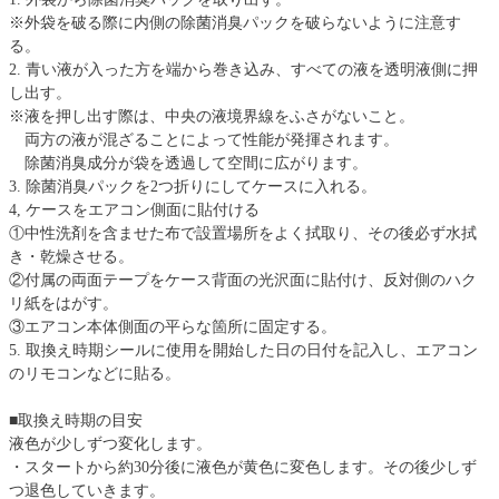
※外袋を破る際に内側の除菌消臭パックを破らないように注意す
る。
2. 青い液が入った方を端から巻き込み、すべての液を透明液側に押
し出す。
※液を押し出す際は、中央の液境界線をふさがないこと。
両方の液が混ざることによって性能が発揮されます。
除菌消臭成分が袋を透過して空間に広がります。
3. 除菌消臭パックを2つ折りにしてケースに入れる。
4, ケースをエアコン側面に貼付ける
①中性洗剤を含ませた布で設置場所をよく拭取り、その後必ず水拭
き・乾燥させる。
②付属の両面テープをケース背面の光沢面に貼付け、反対側のハク
リ紙をはがす。
③エアコン本体側面の平らな箇所に固定する。
5. 取換え時期シールに使用を開始した日の日付を記入し、エアコン
のリモコンなどに貼る。
■取換え時期の目安
液色が少しずつ変化します。
・スタートから約30分後に液色が黄色に変色します。その後少しず
つ退色していきます。