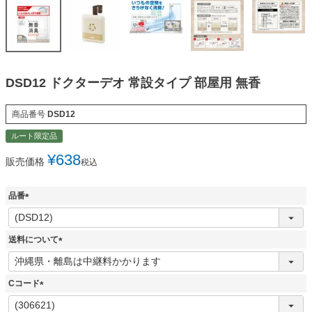
DSD12 ドクターデオ 常設タイプ 部屋用 無香
商品番号
DSD12
ルート限定品
¥
638
販売価格
税込
品番
(
必
須
送料について
)
(
必
須
Cコード
)
(
必