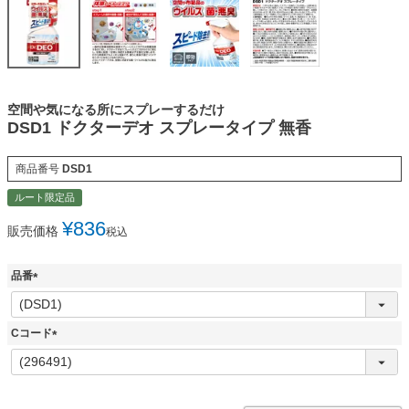
空間や気になる所にスプレーするだけ
DSD1 ドクターデオ スプレータイプ 無香
商品番号
DSD1
ルート限定品
¥
836
販売価格
税込
品番
(
必
須
Cコード
)
(
必
須
)