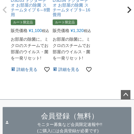
DSD33 ドクターデ
DSD34 ドクターデ
オ お部屋の除菌 ス
オ お部屋の除菌 ス
チームタイプ 6～8畳
チームタイプ 9～16
用
畳用
ルート限定品
ルート限定品
販売価格
¥
1,100
販売価格
¥
1,320
税込
税込
お部屋の除菌に。ミ
お部屋の除菌に。ミ
クロのスチームでお
クロのスチームでお
部屋のウイルス・菌
部屋のウイルス・菌
を一発リセット!
を一発リセット!
詳細を見る
詳細を見る
ペー
ジト
会員登録（無料）
ップ
へ
モニター募集など会員限定速報中!!
(ご購入には会員登録が必要です)