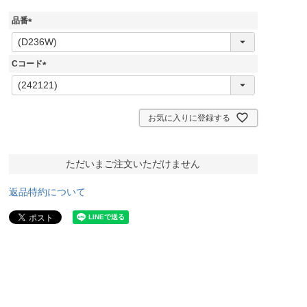
品番
(
必
須
Cコード
)
(
必
須
)
お気に入りに登録する
ただいまご注文いただけません
返品特約について