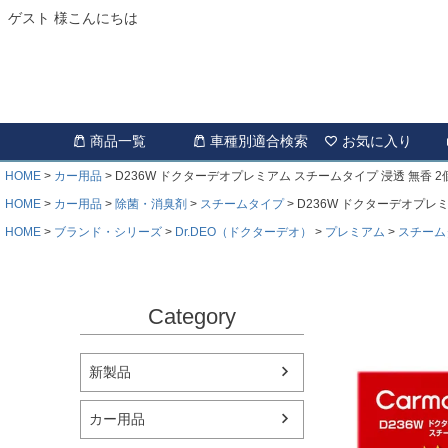
ゲスト 様こんにちは
商品一覧
車種別適合検索
お気に入り
HOME
カー用品
D236W ドクターデオプレミアム スチームタイプ 浸透 無香 
HOME
カー用品
除菌・消臭剤
スチームタイプ
D236W ドクターデオプレ
HOME
ブランド・シリーズ
Dr.DEO（ドクターデオ）
プレミアム
スチーム
Category
新製品
カー用品