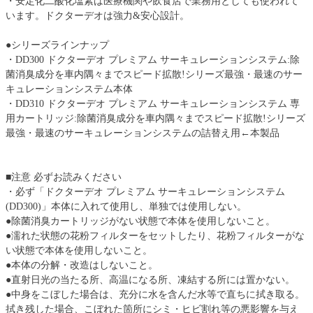
・安定化二酸化塩素は医療機関や飲食店で業務用としても使われて
います。ドクターデオは強力&安心設計。
●シリーズラインナップ
・DD300 ドクターデオ プレミアム サーキュレーションシステム:除
菌消臭成分を車内隅々までスピード拡散!シリーズ最強・最速のサー
キュレーションシステム本体
・DD310 ドクターデオ プレミアム サーキュレーションシステム 専
用カートリッジ:除菌消臭成分を車内隅々までスピード拡散!シリーズ
最強・最速のサーキュレーションシステムの詰替え用←本製品
■注意 必ずお読みください
・必ず「ドクターデオ プレミアム サーキュレーションシステム
(DD300)」本体に入れて使用し、単独では使用しない。
●除菌消臭カートリッジがない状態で本体を使用しないこと。
●濡れた状態の花粉フィルターをセットしたり、花粉フィルターがな
い状態で本体を使用しないこと。
●本体の分解・改造はしないこと。
●直射日光の当たる所、高温になる所、凍結する所には置かない。
●中身をこぼした場合は、充分に水を含んだ水等で直ちに拭き取る。
拭き残した場合、こぼれた箇所にシミ・ヒビ割れ等の悪影響を与え