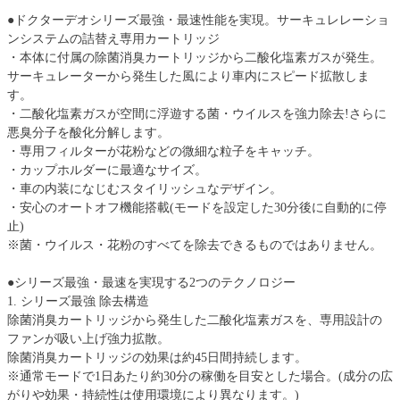
●ドクターデオシリーズ最強・最速性能を実現。サーキュレレーショ
ンシステムの詰替え専用カートリッジ
・本体に付属の除菌消臭カートリッジから二酸化塩素ガスが発生。
サーキュレーターから発生した風により車内にスピード拡散しま
す。
・二酸化塩素ガスが空間に浮遊する菌・ウイルスを強力除去!さらに
悪臭分子を酸化分解します。
・専用フィルターが花粉などの微細な粒子をキャッチ。
・カップホルダーに最適なサイズ。
・車の内装になじむスタイリッシュなデザイン。
・安心のオートオフ機能搭載(モードを設定した30分後に自動的に停
止)
※菌・ウイルス・花粉のすべてを除去できるものではありません。
●シリーズ最強・最速を実現する2つのテクノロジー
1. シリーズ最強 除去構造
除菌消臭カートリッジから発生した二酸化塩素ガスを、専用設計の
ファンが吸い上げ強力拡散。
除菌消臭カートリッジの効果は約45日間持続します。
※通常モードで1日あたり約30分の稼働を目安とした場合。(成分の広
がりや効果・持続性は使用環境により異なります。)