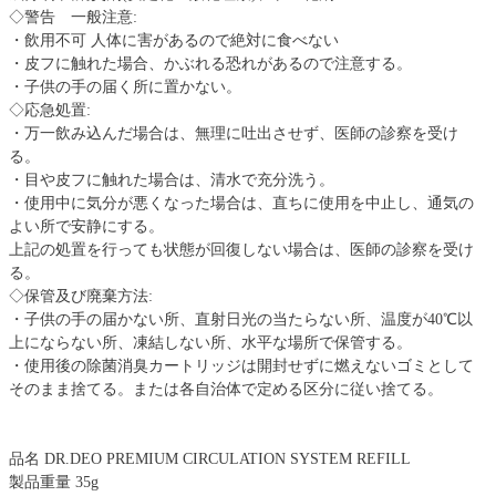
◇警告 一般注意:
・飲用不可 人体に害があるので絶対に食べない
・皮フに触れた場合、かぶれる恐れがあるので注意する。
・子供の手の届く所に置かない。
◇応急処置:
・万一飲み込んだ場合は、無理に吐出させず、医師の診察を受け
る。
・目や皮フに触れた場合は、清水で充分洗う。
・使用中に気分が悪くなった場合は、直ちに使用を中止し、通気の
よい所で安静にする。
上記の処置を行っても状態が回復しない場合は、医師の診察を受け
る。
◇保管及び廃棄方法:
・子供の手の届かない所、直射日光の当たらない所、温度が40℃以
上にならない所、凍結しない所、水平な場所で保管する。
・使用後の除菌消臭カートリッジは開封せずに燃えないゴミとして
そのまま捨てる。または各自治体で定める区分に従い捨てる。
品名 DR.DEO PREMIUM CIRCULATION SYSTEM REFILL
製品重量 35g