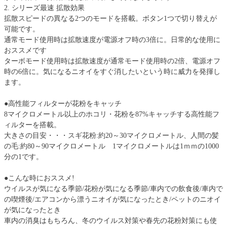
2. シリーズ最速 拡散効果
拡散スピードの異なる2つのモードを搭載。ボタン1つで切り替えが
可能です。
通常モード使用時は拡散速度が電源オフ時の3倍に。日常的な使用に
おススメです
ターボモード使用時は拡散速度が通常モード使用時の2倍、電源オフ
時の6倍に。気になるニオイをすぐ消したいという時に威力を発揮し
ます。
●高性能フィルターが花粉をキャッチ
8マイクロメートル以上のホコリ・花粉を87%キャッチする高性能フ
ィルターを搭載。
大きさの目安・・・スギ花粉:約20～30マイクロメートル、人間の髪
の毛:約80～90マイクロメートル 1マイクロメートルは1ｍｍの1000
分の1です。
●こんな時におススメ!
ウイルスが気になる季節/花粉が気になる季節/車内での飲食後/車内で
の喫煙後/エアコンから漂うニオイが気になったとき/ペットのニオイ
が気になったとき
車内の消臭はもちろん、冬のウイルス対策や春先の花粉対策にも使