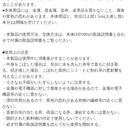
ることがあります。
●本体周辺には、金属、貴金属、染布、皮革品を置かないこと。腐食
や変色の恐れがあります。本体周辺と、吹出口上部1.5cm(人差し指1
本分)は間隔を空けてください。
・本製品の使用方法、交換方法は、本体(DD300)の取扱説明書と合わ
せて付属の取扱説明書をご覧ください。
■使用上の注意
・本製品は使用中に消毒臭がすることがあります。
・中身をこぼした場合は、充分に水を含んだ布等で直ちに拭き取
る。拭き残した場合、こぼれた箇所にシミ・ヒビ割れ等の悪影響を
与えることがあります。
・小さなお子様がいたずらしないように注意する。
・金属や電子機器に対して腐食させる場合があるので、金属や電子
機器等の近くに置かない。
・漂白作用があるので、変色の恐れがある色物の繊維等の近くに置
かない。
・直射日光の当たる所、高温になる所、凍結する所には置かない。
・開封された飲料物の付近で使用しないでください。
・必ず付属の取扱説明書を読んでから使用を開始する。