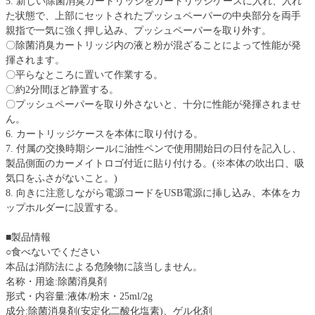
5. 新しい除菌消臭カートリッジをカートリッジケースに入れ、入れ
た状態で、上部にセットされたプッシュペーパーの中央部分を両手
親指で一気に強く押し込み、プッシュペーパーを取り外す。
〇除菌消臭カートリッジ内の液と粉が混ざることによって性能が発
揮されます。
〇平らなところに置いて作業する。
〇約2分間ほど静置する。
〇プッシュペーパーを取り外さないと、十分に性能が発揮されませ
ん。
6. カートリッジケースを本体に取り付ける。
7. 付属の交換時期シールに油性ペンで使用開始日の日付を記入し、
製品側面のカーメイトロゴ付近に貼り付ける。(※本体の吹出口、吸
気口をふさがないこと。)
8. 向きに注意しながら電源コードをUSB電源に挿し込み、本体をカ
ップホルダーに設置する。
■製品情報
○食べないでください
本品は消防法による危険物に該当しません。
名称・用途:除菌消臭剤
形式・内容量:液体/粉末・25ml/2g
成分:除菌消臭剤(安定化二酸化塩素)、ゲル化剤