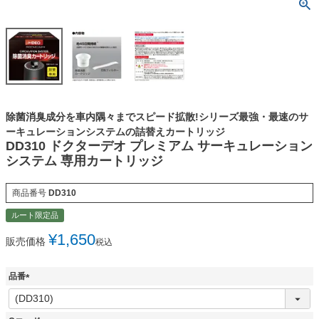
除菌消臭成分を車内隅々までスピード拡散!シリーズ最強・最速のサ
ーキュレーションシステムの詰替えカートリッジ
DD310 ドクターデオ プレミアム サーキュレーション
システム 専用カートリッジ
商品番号
DD310
ルート限定品
¥
1,650
販売価格
税込
品番
(
必
須