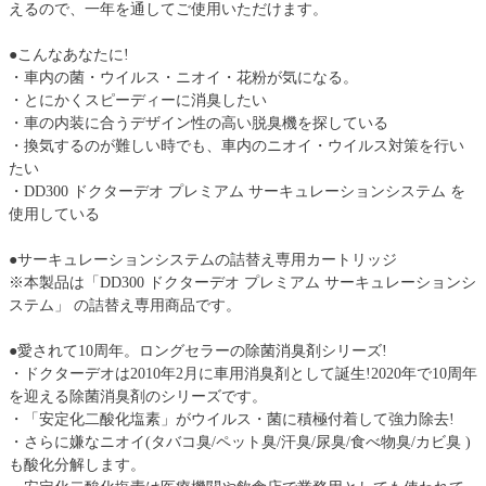
えるので、一年を通してご使用いただけます。
●こんなあなたに!
・車内の菌・ウイルス・ニオイ・花粉が気になる。
・とにかくスピーディーに消臭したい
・車の内装に合うデザイン性の高い脱臭機を探している
・換気するのが難しい時でも、車内のニオイ・ウイルス対策を行い
たい
・DD300 ドクターデオ プレミアム サーキュレーションシステム を
使用している
●サーキュレーションシステムの詰替え専用カートリッジ
※本製品は「DD300 ドクターデオ プレミアム サーキュレーションシ
ステム」 の詰替え専用商品です。
●愛されて10周年。ロングセラーの除菌消臭剤シリーズ!
・ドクターデオは2010年2月に車用消臭剤として誕生!2020年で10周年
を迎える除菌消臭剤のシリーズです。
・「安定化二酸化塩素」がウイルス・菌に積極付着して強力除去!
・さらに嫌なニオイ(タバコ臭/ペット臭/汗臭/尿臭/食べ物臭/カビ臭 )
も酸化分解します。