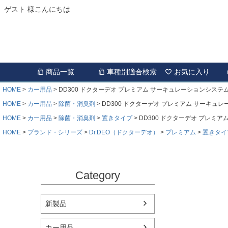
ゲスト 様こんにちは
商品一覧
車種別適合検索
お気に入り
HOME
カー用品
DD300 ドクターデオ プレミアム サーキュレーションシステム
HOME
カー用品
除菌・消臭剤
DD300 ドクターデオ プレミアム サーキュ
HOME
カー用品
除菌・消臭剤
置きタイプ
DD300 ドクターデオ プレミ
HOME
ブランド・シリーズ
Dr.DEO（ドクターデオ）
プレミアム
置きタイ
Category
新製品
カー用品