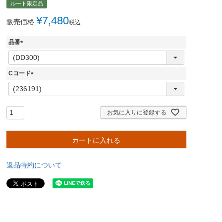
ルート限定品
¥
7,480
販売価格
税込
品番
(
必
須
Cコード
)
(
必
須
)
お気に入りに登録する
カートに入れる
返品特約について