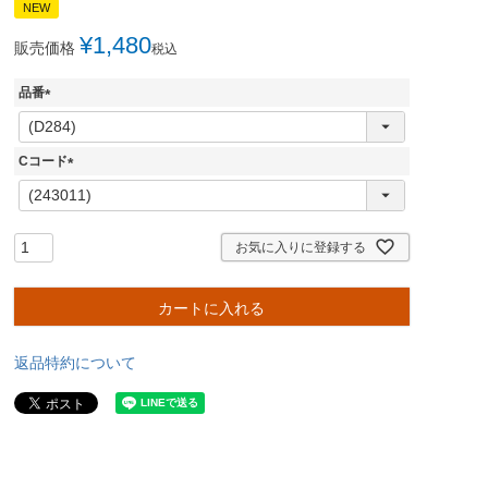
NEW
¥
1,480
販売価格
税込
品番
(
必
須
Cコード
)
(
必
須
)
お気に入りに登録する
カートに入れる
返品特約について