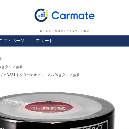
カーメイト 公式オンラインストア本店
マイページ
カート
検索
香
置きタイプ 無香
プ
D224 ドクターデオプレミアム 置きタイプ 無香