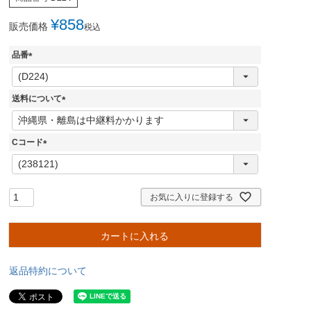
¥
858
販売価格
税込
品番
(
必
須
送料について
)
(
必
須
Cコード
)
(
必
須
)
お気に入りに登録する
カートに入れる
返品特約について